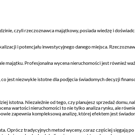
dzinie, czyli rzeczoznawca majątkowy, posiada wiedzę i doświadc
kalizacji i potencjału inwestycyjnego danego miejsca. Rzeczozna
iale majątku. Profesjonalna wycena nieruchomości jest również waż
o jest niezwykle istotne dla podjęcia świadomych decyzji finans
iej istotna. Niezależnie od tego, czy planujesz sprzedaż domu, n
ena wartości nieruchomości to nie tylko analiza rynku, ale równi
bowie zapewnia kompleksową analizę, której efektem jest świado
a. Oprócz tradycyjnych metod wyceny, coraz częściej sięgają po