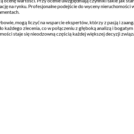
ą ocenę wartości. Przy ocenie uwzględniają czynniki takie jak sta
cję na rynku. Profesjonalne podejście do wyceny nieruchomości w
damentach.
ybowie, mogą liczyć na wsparcie ekspertów, którzy z pasją i zaa
do każdego zlecenia, co w połączeniu z głęboką analizą i bogat
ści staje się nieodzowną częścią każdej większej decyzji związa