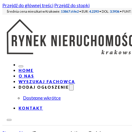
Przejdź do głównej treści
Przejdź do stopki
Średnia cena mieszkań w Krakowie:
13867 zł/m2
• EUR:
4.2293
• DOL:
3.5936
• FUNT:
HOME
O NAS
WYSZUKAJ FACHOWCA
DODAJ OGŁOSZENIE
Dostępne wkrótce
KONTAKT