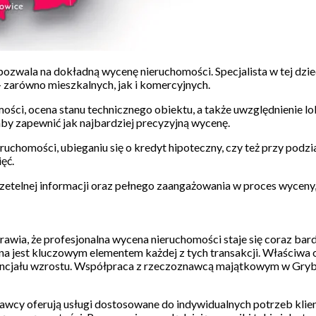
ozwala na dokładną wycenę nieruchomości. Specjalista w tej dzie
 zarówno mieszkalnych, jak i komercyjnych.
ości, ocena stanu technicznego obiektu, a także uwzględnienie lo
aby zapewnić jak najbardziej precyzyjną wycenę.
ruchomości, ubieganiu się o kredyt hipoteczny, czy też przy podz
ęć.
elnej informacji oraz pełnego zaangażowania w proces wyceny, c
wia, że profesjonalna wycena nieruchomości staje się coraz bardz
a jest kluczowym elementem każdej z tych transakcji. Właściwa oc
potencjału wzrostu. Współpraca z rzeczoznawcą majątkowym w Gry
cy oferują usługi dostosowane do indywidualnych potrzeb klient