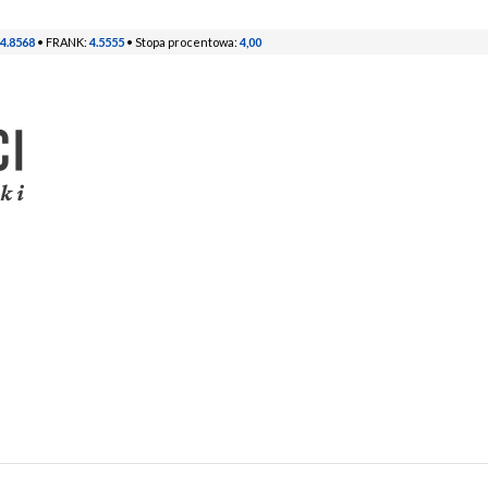
4.8568
• FRANK:
4.5555
• Stopa procentowa:
4,00