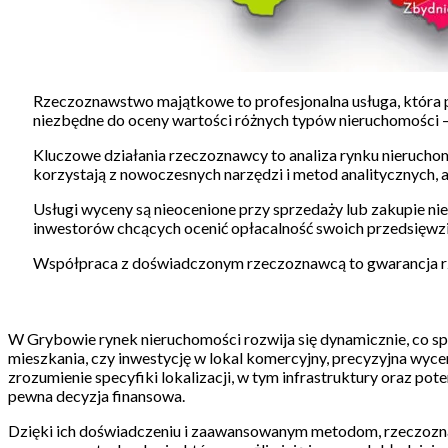
Rzeczoznawstwo majątkowe to profesjonalna usługa, która p
niezbędne do oceny wartości różnych typów nieruchomości –
Kluczowe działania rzeczoznawcy to analiza rynku nieruchom
korzystają z nowoczesnych narzędzi i metod analitycznych, 
Usługi wyceny są nieocenione przy sprzedaży lub zakupie nie
inwestorów chcących ocenić opłacalność swoich przedsięwzi
Współpraca z doświadczonym rzeczoznawcą to gwarancja rzet
W Grybowie rynek nieruchomości rozwija się dynamicznie, co spra
mieszkania, czy inwestycję w lokal komercyjny, precyzyjna wycen
zrozumienie specyfiki lokalizacji, w tym infrastruktury oraz 
pewna decyzja finansowa.
Dzięki ich doświadczeniu i zaawansowanym metodom, rzeczoznaw