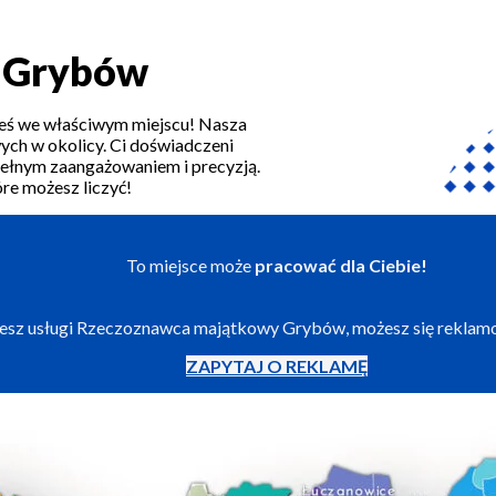
 Grybów
teś we właściwym miejscu! Nasza
ch w okolicy. Ci doświadczeni
pełnym zaangażowaniem i precyzją.
óre możesz liczyć!
To miejsce może
pracować dla Ciebie!
zujesz usługi Rzeczoznawca majątkowy Grybów, możesz się reklam
ZAPYTAJ O REKLAMĘ