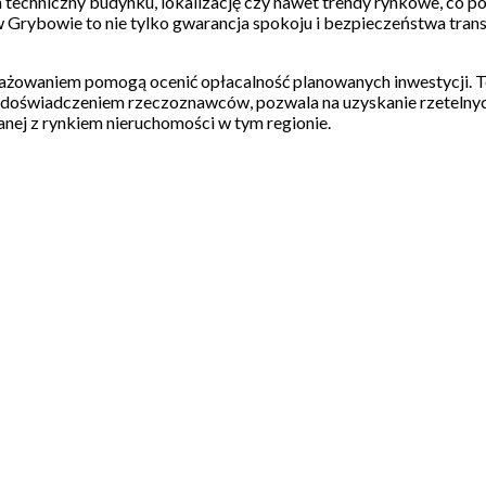
n techniczny budynku, lokalizację czy nawet trendy rynkowe, co p
 Grybowie to nie tylko gwarancja spokoju i bezpieczeństwa trans
ngażowaniem pomogą ocenić opłacalność planowanych inwestycji. T
ym doświadczeniem rzeczoznawców, pozwala na uzyskanie rzetelnyc
nej z rynkiem nieruchomości w tym regionie.