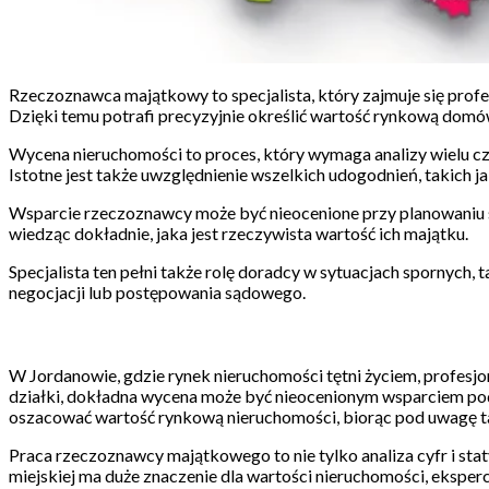
Rzeczoznawca majątkowy to specjalista, który zajmuje się prof
Dzięki temu potrafi precyzyjnie określić wartość rynkową domó
Wycena nieruchomości to proces, który wymaga analizy wielu cz
Istotne jest także uwzględnienie wszelkich udogodnień, takich j
Wsparcie rzeczoznawcy może być nieocenione przy planowaniu 
wiedząc dokładnie, jaka jest rzeczywista wartość ich majątku.
Specjalista ten pełni także rolę doradcy w sytuacjach spornyc
negocjacji lub postępowania sądowego.
W Jordanowie, gdzie rynek nieruchomości tętni życiem, profesj
działki, dokładna wycena może być nieocenionym wsparciem podcza
oszacować wartość rynkową nieruchomości, biorąc pod uwagę taki
Praca rzeczoznawcy majątkowego to nie tylko analiza cyfr i stat
miejskiej ma duże znaczenie dla wartości nieruchomości, ekspe