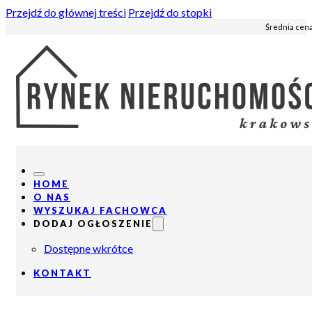
Przejdź do głównej treści
Przejdź do stopki
Średnia cena
HOME
O NAS
WYSZUKAJ FACHOWCA
DODAJ OGŁOSZENIE
Dostępne wkrótce
KONTAKT