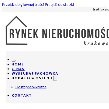
Przejdź do głównej treści
Przejdź do stopki
Średnia cena
HOME
O NAS
WYSZUKAJ FACHOWCA
DODAJ OGŁOSZENIE
Dostępne wkrótce
KONTAKT