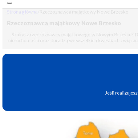
Strona główna
/
Rzeczoznawca majątkowy Nowe Brzesko
Rzeczoznawca majątkowy Nowe Brzesko
Szukasz rzeczoznawcy majątkowego w Nowym Brzesku? Dobrze 
nieruchomości oraz doradzą we wszelkich kwestiach związan
Jeśli realizuj