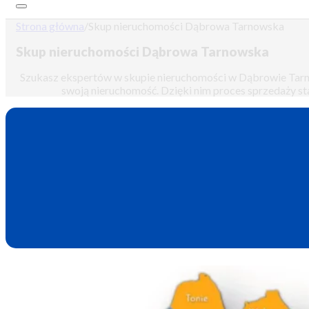
Strona główna
/
Skup nieruchomości Dąbrowa Tarnowska
Skup nieruchomości Dąbrowa Tarnowska
Szukasz ekspertów w skupie nieruchomości w Dąbrowie Tarnows
swoją nieruchomość. Dzięki nim proces sprzedaży sta