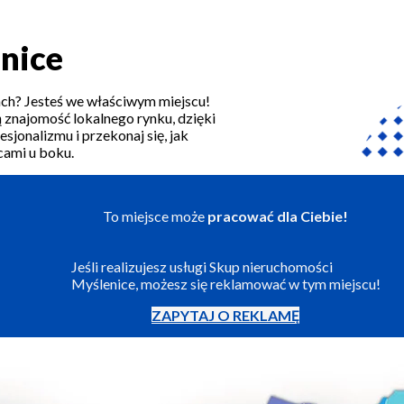
nice
ch? Jesteś we właściwym miejscu!
 znajomość lokalnego rynku, dzięki
sjonalizmu i przekonaj się, jak
ami u boku.
To miejsce może
pracować dla Ciebie!
Jeśli realizujesz usługi Skup nieruchomości
Myślenice, możesz się reklamować w tym miejscu!
ZAPYTAJ O REKLAMĘ