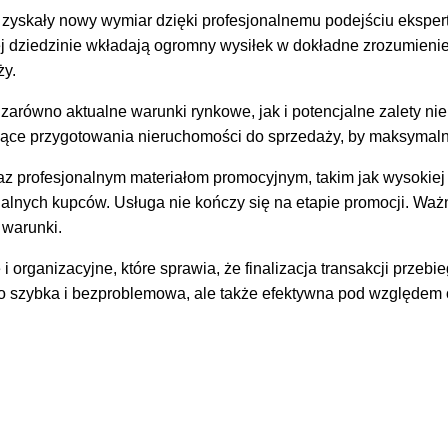
zyskały nowy wymiar dzięki profesjonalnemu podejściu ekspertó
 tej dziedzinie wkładają ogromny wysiłek w dokładne zrozumieni
ży.
zarówno aktualne warunki rynkowe, jak i potencjalne zalety ni
czące przygotowania nieruchomości do sprzedaży, by maksymalni
 profesjonalnym materiałom promocyjnym, takim jak wysokiej jak
jalnych kupców. Usługa nie kończy się na etapie promocji. Waż
e warunki.
 organizacyjne, które sprawia, że finalizacja transakcji przeb
lko szybka i bezproblemowa, ale także efektywna pod względem