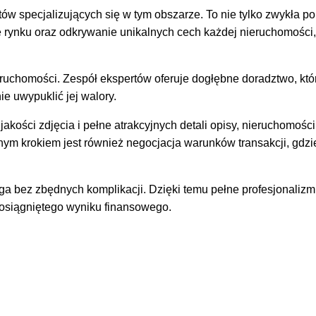
w specjalizujących się w tym obszarze. To nie tylko zwykła p
e rynku oraz odkrywanie unikalnych cech każdej nieruchomości,
eruchomości. Zespół ekspertów oferuje dogłębne doradztwo, któ
e uwypuklić jej walory.
ości zdjęcia i pełne atrakcyjnych detali opisy, nieruchomości
nym krokiem jest również negocjacja warunków transakcji, gdzi
iega bez zbędnych komplikacji. Dzięki temu pełne profesjonaliz
 osiągniętego wyniku finansowego.