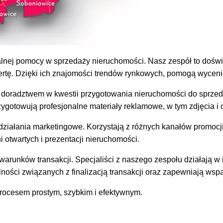
nej pomocy w sprzedaży nieruchomości. Nasz zespół to doświadc
ofertę. Dzięki ich znajomości trendów rynkowych, pomogą wyce
kże doradztwem w kwestii przygotowania nieruchomości do sprze
ygotowują profesjonalne materiały reklamowe, w tym zdjęcia i o
iałania marketingowe. Korzystają z różnych kanałów promocji, z
 otwartych i prezentacji nieruchomości.
runków transakcji. Specjaliści z naszego zespołu działają w in
ości związanych z finalizacją transakcji oraz zapewniają wsp
procesem prostym, szybkim i efektywnym.