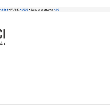
4.8568
• FRANK:
4.5555
• Stopa procentowa:
4,00