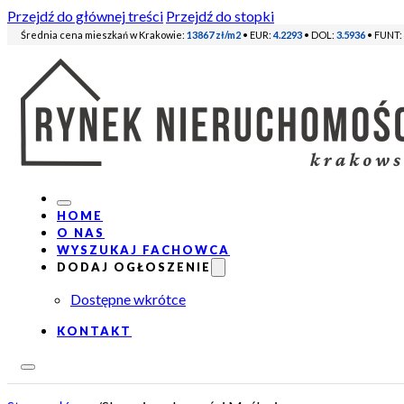
Przejdź do głównej treści
Przejdź do stopki
Średnia cena mieszkań w Krakowie:
13867 zł/m2
• EUR:
4.2293
• DOL:
3.5936
• FUNT:
HOME
O NAS
WYSZUKAJ FACHOWCA
DODAJ OGŁOSZENIE
Dostępne wkrótce
KONTAKT