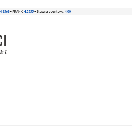
4.8568
• FRANK:
4.5555
• Stopa procentowa:
4,00