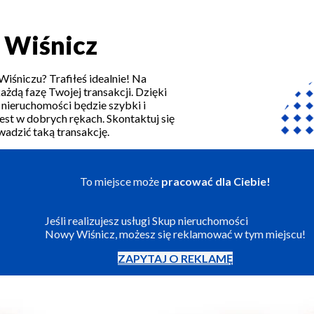
 Wiśnicz
śniczu? Trafiłeś idealnie! Na
każdą fazę Twojej transakcji. Dzięki
 nieruchomości będzie szybki i
st w dobrych rękach. Skontaktuj się
wadzić taką transakcję.
To miejsce może
pracować dla Ciebie!
Jeśli realizujesz usługi Skup nieruchomości
Nowy Wiśnicz, możesz się reklamować w tym miejscu!
ZAPYTAJ O REKLAMĘ