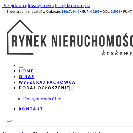
Przejdź do głównej treści
Przejdź do stopki
Średnia cena mieszkań w Krakowie:
13867 zł/m2
• EUR:
4.2293
• DOL:
3.5936
• FUNT:
HOME
O NAS
WYSZUKAJ FACHOWCA
DODAJ OGŁOSZENIE
Dostępne wkrótce
KONTAKT