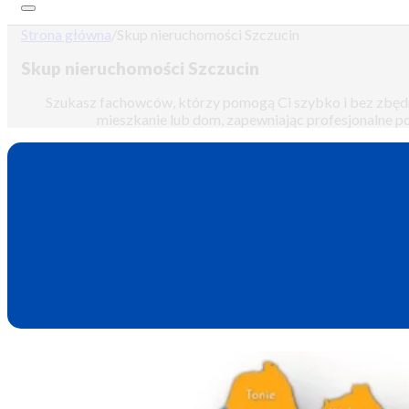
Strona główna
/
Skup nieruchomości Szczucin
Skup nieruchomości Szczucin
Szukasz fachowców, którzy pomogą Ci szybko i bez zbędny
mieszkanie lub dom, zapewniając profesjonalne pod