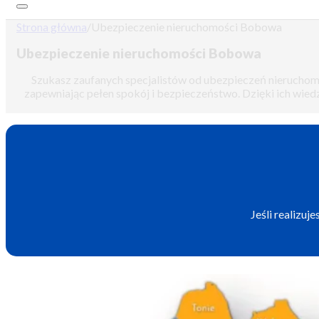
Strona główna
/
Ubezpieczenie nieruchomości Bobowa
Ubezpieczenie nieruchomości Bobowa
Szukasz zaufanych specjalistów od ubezpieczeń nieruchom
zapewniając pełen spokój i bezpieczeństwo. Dzięki ich wiedz
Jeśli realizu