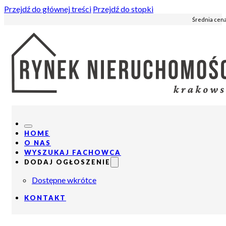
Przejdź do głównej treści
Przejdź do stopki
Średnia cena
HOME
O NAS
WYSZUKAJ FACHOWCA
DODAJ OGŁOSZENIE
Dostępne wkrótce
KONTAKT