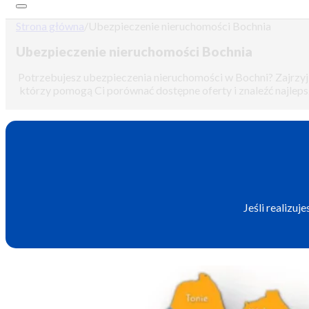
Strona główna
/
Ubezpieczenie nieruchomości Bochnia
Ubezpieczenie nieruchomości Bochnia
Potrzebujesz ubezpieczenia nieruchomości w Bochni? Zajrzyj
którzy pomogą Ci porównać dostępne oferty i znaleźć najleps
Jeśli realizu