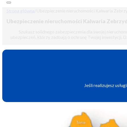
Strona główna
/
Ubezpieczenie nieruchomości Kalwaria Zebr
Ubezpieczenie nieruchomości Kalwaria Zebrz
Szukasz solidnego zabezpieczenia dla swojej nieruchom
ubezpieczeń, którzy zadbają o ochronę Twojej inwestycji. Dz
Jeśli realizujesz usł