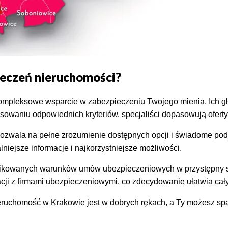
pieczeń nieruchomości?
kompleksowe wsparcie w zabezpieczeniu Twojego mienia. Ich gł
sowaniu odpowiednich kryteriów, specjaliści dopasowują ofert
zwala na pełne zrozumienie dostępnych opcji i świadome podjęc
niejsze informacje i najkorzystniejsze możliwości.
ikowanych warunków umów ubezpieczeniowych w przystępny spos
cji z firmami ubezpieczeniowymi, co zdecydowanie ułatwia cały
eruchomość w Krakowie jest w dobrych rękach, a Ty możesz spa