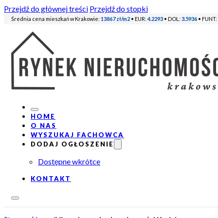
Przejdź do głównej treści
Przejdź do stopki
Średnia cena mieszkań w Krakowie:
13867 zł/m2
• EUR:
4.2293
• DOL:
3.5936
• FUNT:
HOME
O NAS
WYSZUKAJ FACHOWCA
DODAJ OGŁOSZENIE
Dostępne wkrótce
KONTAKT