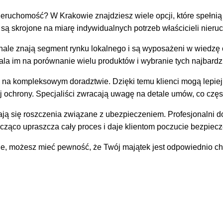
eruchomość? W Krakowie znajdziesz wiele opcji, które spełnią
e są skrojone na miarę indywidualnych potrzeb właścicieli nieru
le znają segment rynku lokalnego i są wyposażeni w wiedzę or
la im na porównanie wielu produktów i wybranie tych najbardz
e na kompleksowym doradztwie. Dzięki temu klienci mogą lepiej 
ej ochrony. Specjaliści zwracają uwagę na detale umów, co cz
ają się roszczenia związane z ubezpieczeniem. Profesjonalni 
acząco upraszcza cały proces i daje klientom poczucie bezpiec
e, możesz mieć pewność, że Twój majątek jest odpowiednio chr