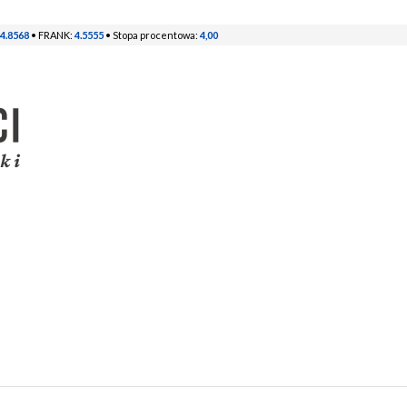
4.8568
• FRANK:
4.5555
• Stopa procentowa:
4,00