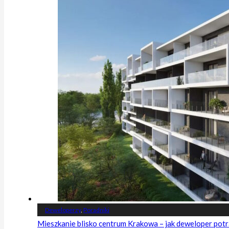
Deweloperzy
,
Poradniki
Mieszkanie blisko centrum Krakowa – jak deweloper potr