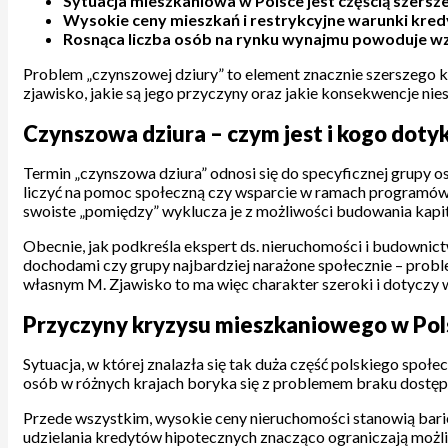
Sytuacja mieszkaniowa w Polsce jest częścią szersze
Wysokie ceny mieszkań i restrykcyjne warunki kre
Rosnąca liczba osób na rynku wynajmu powoduje wz
Problem „czynszowej dziury” to element znacznie szerszego kry
zjawisko, jakie są jego przyczyny oraz jakie konsekwencje nie
Czynszowa dziura – czym jest i kogo doty
Termin „czynszowa dziura” odnosi się do specyficznej grupy o
liczyć na pomoc społeczną czy wsparcie w ramach programów 
swoiste „pomiędzy” wyklucza je z możliwości budowania kapi
Obecnie, jak podkreśla ekspert ds. nieruchomości i budownict
dochodami czy grupy najbardziej narażone społecznie – proble
własnym M. Zjawisko to ma więc charakter szeroki i dotyczy 
Przyczyny kryzysu mieszkaniowego w Polsc
Sytuacja, w której znalazła się tak duża część polskiego spo
osób w różnych krajach boryka się z problemem braku dostępu
Przede wszystkim, wysokie ceny nieruchomości stanowią bari
udzielania kredytów hipotecznych znacząco ograniczają możliw