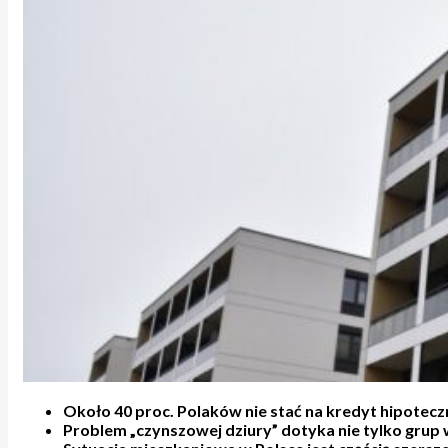
Około 40 proc. Polaków nie stać na kredyt hipoteczn
Problem „czynszowej dziury” dotyka nie tylko grup w