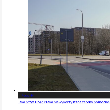
Poradniki
Jaka przyszłość czeka niewykorzystane tereny północn