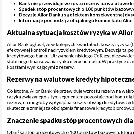
Bank nie przewiduje wzrostu rezerw na walutowe kr
Spadek stóp procentowych o 100 punktów bazowych
Decyzje Alior Banku są efektem konsekwentnej dyscy
Informacje pochodzą z oficjalnego komunikatu Alior 
Aktualna sytuacja kosztów ryzyka w Alio
Alior Bank ogłosił, że w kolejnych kwartałach koszty ryzyka 
efektywnej kontroli nad ryzykiem kredytowym. Decyzja ta, poda
kredytowego banku. Utrzymanie niskiego CoR jest niezwykle 
stabilnego finansowania rynku nieruchomości. W praktyce ozn
kosztami wynikającymi z rezerw.
Rezerwy na walutowe kredyty hipoteczne
Co istotne, Alior Bank nie przewiduje wzrostu rezerw na wal
ryzyka związanego z tym segmentem pozostaje pod kontrolą b
rezerw, co mogłoby wpłynąć na koszty obsługi kredytów. Jed
skutecznie zmniejsza obciążenia finansowe kredytobiorców, 
Znaczenie spadku stóp procentowych dla 
Obniżka stóp procentowych o 100 punktów bazowych, która mi