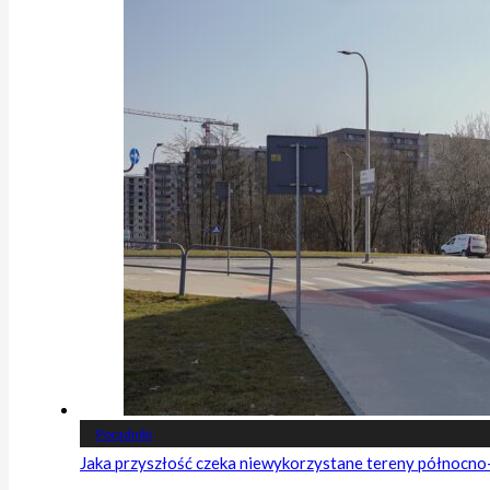
Poradniki
Jaka przyszłość czeka niewykorzystane tereny północn