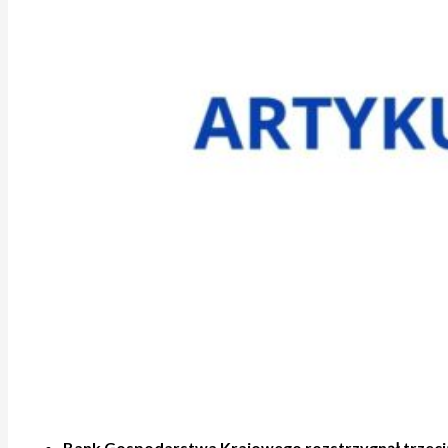
Bank Gospodarstwa Krajowego rozstrzygnął trzecią