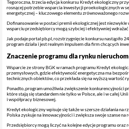
Tegoroczna, trzecia edycja konkursu Kredyt ekologiczny przy
rosnącej potrzebie wsparcia inwestycji proekologicznych w 
energetycznej – kluczowego elementu zrównoważonego rozwoju
Dofinansowanie w postaci premii ekologicznej jest niezwykle
wsparciu przedsiębiorcy mogą szybciej i efektywniej wdrażać 
Jak podaje portal pb.pl, rozstrzygnięcie konkursu nastąpiło 2
program działa i jest realnym impulsem dla firm chcących inw
Znaczenie programu dla rynku nieruchomo
Wsparcie ze strony BGK w ramach programu Kredyt ekologiczn
przemysłowych, gdzie efektywność energetyczna ma bezpośred
technicznych obiektów, co przekłada się na wyższą wartość ry
Ponadto, program umożliwia zwiększenie konkurencyjności pr
które stają się standardem nie tylko w Polsce, ale i w całej 
i współpracy biznesowej.
Kredyt ekologiczny wpisuje się także w szersze działania na r
Polska zyskuje na innowacyjności i zwiększa swoje szanse na 
Przedsiębiorcy mogą liczyć na kolejne edycje programu oraz