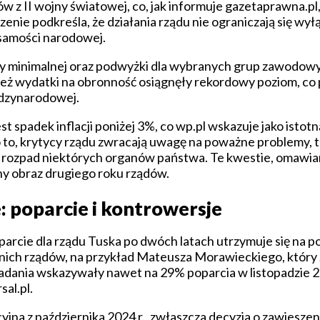
 z II wojny światowej, co, jak informuje gazetaprawna.pl,
nie podkreśla, że działania rządu nie ograniczają się wył
żsamości narodowej.
y minimalnej oraz podwyżki dla wybranych grup zawodowy
eż wydatki na obronność osiągnęły rekordowy poziom, co 
iędzynarodowej.
t spadek inflacji poniżej 3%, co wp.pl wskazuje jako isto
o, krytycy rządu zwracają uwagę na poważne problemy, ta
 rozpad niektórych organów państwa. Te kwestie, omawian
lny obraz drugiego roku rządów.
: poparcie i kontrowersje
poparcie dla rządu Tuska po dwóch latach utrzymuje się na 
nich rządów, na przykład Mateusza Morawieckiego, który 
dania wskazywały nawet na 29% poparcia w listopadzie 20
sal.pl.
cyjna z października 2024 r., zwłaszcza decyzja o zawiesze