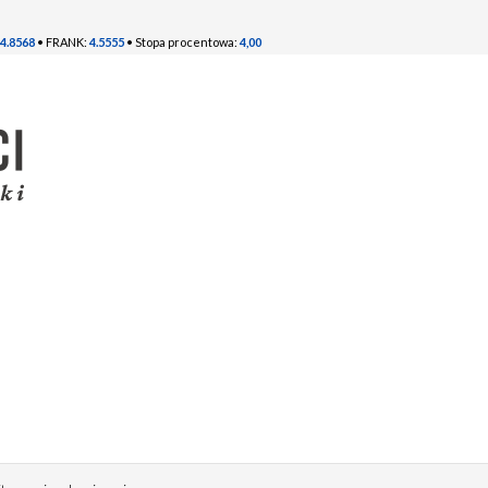
4.8568
• FRANK:
4.5555
• Stopa procentowa:
4,00