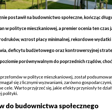
znie postawił na budownictwo społeczne, kończąc dług
n w polityce mieszkaniowej, a premier ocenia ten czas ja
odruków, wzrost płacy minimalnej, rekordowe wydatki o
wia, deficytu budżetowego oraz kontrowersyjnej strateg
a poziomie porównywalnym do poprzednich rządów, choć p
ch przełomów w polityce mieszkaniowej, został podsumowa
d zmagał się z licznymi wyzwaniami, zarówno gospodarczymi, 
 cele. Warto przyjrzeć się, jakie efekty przyniosły te dział
 polityki.
ów do budownictwa społecznego