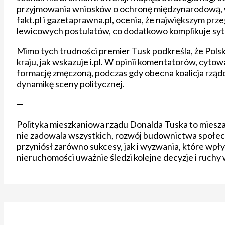
przyjmowania wniosków o ochronę międzynarodową, w
fakt.pl i gazetaprawna.pl, ocenia, że największym przeg
lewicowych postulatów, co dodatkowo komplikuje sytu
Mimo tych trudności premier Tusk podkreśla, że Polska
kraju, jak wskazuje i.pl. W opinii komentatorów, cyto
formację zmęczoną, podczas gdy obecna koalicja rząd
dynamikę sceny politycznej.
—
Polityka mieszkaniowa rządu Donalda Tuska to miesz
nie zadowala wszystkich, rozwój budownictwa społecz
przyniósł zarówno sukcesy, jak i wyzwania, które wpł
nieruchomości uważnie śledzi kolejne decyzje i ruchy 