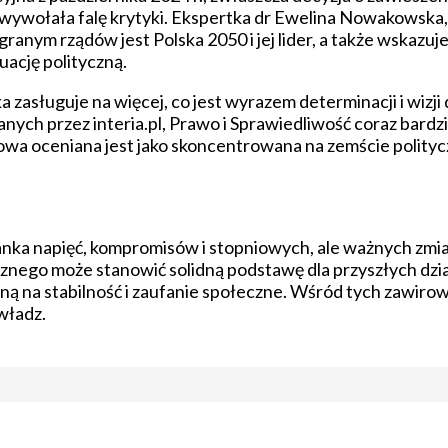
ywołała falę krytyki. Ekspertka dr Ewelina Nowakowska
ranym rządów jest Polska 2050 i jej lider, a także wskazuje 
ację polityczną.
 zasługuje na więcej, co jest wyrazem determinacji i wizji
wanych przez interia.pl, Prawo i Sprawiedliwość coraz bard
owa oceniana jest jako skoncentrowana na zemście polityc
anka napięć, kompromisów i stopniowych, ale ważnych zmi
nego może stanowić solidną podstawę dla przyszłych dzia
yną na stabilność i zaufanie społeczne. Wśród tych zawiro
władz.