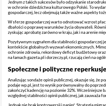
Jednym z takich sukcesów było odzyskanie starodruków
w ochronie dziedzictwa kulturowego Polski. To wydarze
gospodarczej, lecz obejmują także ważne aspekty to
W sferze gospodarczej warto odnotować wzrost płac
dbałości o poprawę warunków życia obywateli. Równi
zyskując aprobatę zarówno w kraju, jak i na arenie m
Pozytywnym sygnałem dla stabilności gospodarczej jes
kontekście globalnych wyzwań ekonomicznych. Mimo t
ochronie zdrowia, rekordowy deficyt budżetowy oraz
na łamach gazeta.pl i dorzeczy.pl, rzucają cień na ogó
Społeczne i polityczne reperkusje
Analizując sondaże opinii publicznej, okazuje się, że 
podaje wp.pl, jest to wynik porównywalny do poprzed
zakończyć kadencję na poziomie 32%. Wcześniejsze ba
względnej stabilności opinii publicznej, jak zauważa for
Jednak nie brak kontrowersji i napięć. Strategia migra