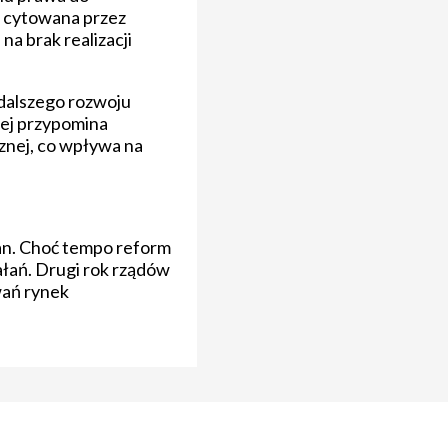
, cytowana przez
na brak realizacji
 dalszego rozwoju
ziej przypomina
znej, co wpływa na
an. Choć tempo reform
łań. Drugi rok rządów
wań rynek