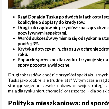
Rząd Donalda Tuska po dwóch latach ostatec
koalicyjne o dopłaty do kredytów.
Drugi rok rządów nie przyniósł znaczących zmia
pozytywnymi aspektami.
Wśród sukcesów wymienia się odzyskanie star
poniżej 3%.
Krytyka dotyczy m.in. chaosu w ochronie zdro
roku.
Poparcie społeczne dla rządu utrzymuje się n
spory pozostają widoczne.
Drugi rok rządów, choć nie przyniósł spektakularny
Tuska jako „dobre, ale trudne lata”. W tym czasie rzą
starając się jednocześnie realizować swoje strategiczne
mają dla rynku nieruchomości oraz szerzej – dla polskiej
Polityka mieszkaniowa: od spor