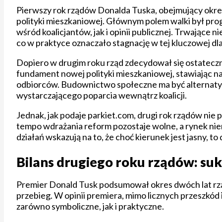
Pierwszy rok rządów Donalda Tuska, obejmujący okre
polityki mieszkaniowej. Głównym polem walki był pr
wśród koalicjantów, jak i opinii publicznej. Trwające 
co w praktyce oznaczało stagnację w tej kluczowej dla
Dopiero w drugim roku rząd zdecydował się ostatecz
fundament nowej polityki mieszkaniowej, stawiając n
odbiorców. Budownictwo społeczne ma być alternatyw
wystarczającego poparcia wewnątrz koalicji.
Jednak, jak podaje parkiet.com, drugi rok rządów nie p
tempo wdrażania reform pozostaje wolne, a rynek ni
działań wskazują na to, że choć kierunek jest jasny, to 
Bilans drugiego roku rządów: su
Premier Donald Tusk podsumował okres dwóch lat rządó
przebieg. W opinii premiera, mimo licznych przeszkód
zarówno symboliczne, jak i praktyczne.