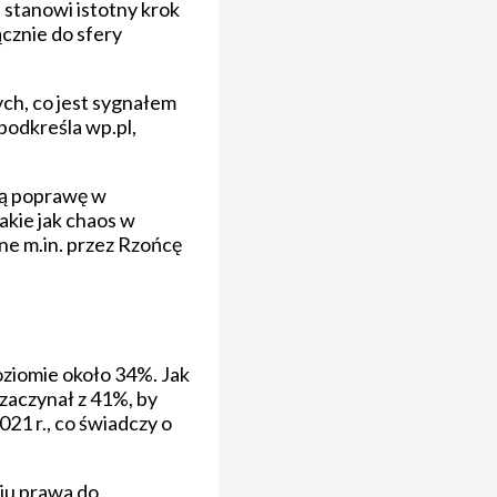
 stanowi istotny krok
ącznie do sfery
ch, co jest sygnałem
podkreśla wp.pl,
tną poprawę w
kie jak chaos w
e m.in. przez Rzońcę
poziomie około 34%. Jak
zaczynał z 41%, by
21 r., co świadczy o
niu prawa do