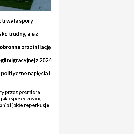
otrwałe spory
ko trudny, ale z
bronne oraz inflację
ii migracyjnej z 2024
olityczne napięcia i
ny przez premiera
jak i społecznymi,
ania i jakie reperkusje