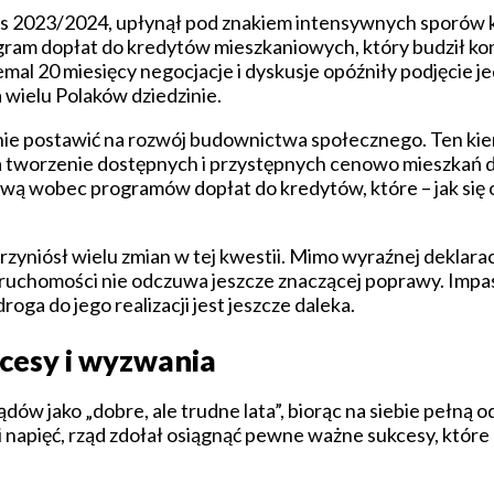
s 2023/2024, upłynął pod znakiem intensywnych sporów k
ogram dopłat do kredytów mieszkaniowych, który budził k
niemal 20 miesięcy negocjacje i dyskusje opóźniły podjęcie 
 wielu Polaków dziedzinie.
nie postawić na rozwój budownictwa społecznego. Ten ki
a tworzenie dostępnych i przystępnych cenowo mieszkań d
ą wobec programów dopłat do kredytów, które – jak się o
rzyniósł wielu zmian w tej kwestii. Mimo wyraźnej deklarac
eruchomości nie odczuwa jeszcze znaczącej poprawy. Impa
droga do jego realizacji jest jeszcze daleka.
kcesy i wyzwania
w jako „dobre, ale trudne lata”, biorąc na siebie pełną o
 i napięć, rząd zdołał osiągnąć pewne ważne sukcesy, które