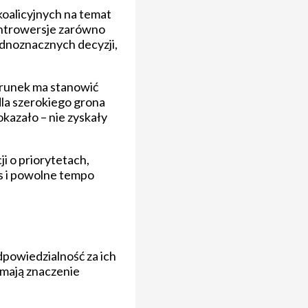
oalicyjnych na temat
ontrowersje zarówno
jednoznacznych decyzji,
erunek ma stanowić
la szerokiego grona
kazało – nie zyskały
ji o priorytetach,
s i powolne tempo
dpowiedzialność za ich
 mają znaczenie