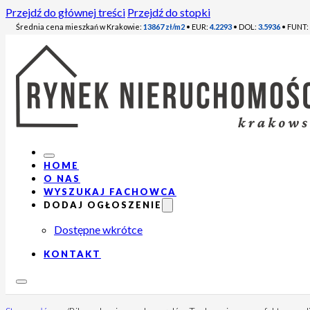
Przejdź do głównej treści
Przejdź do stopki
Średnia cena mieszkań w Krakowie:
13867 zł/m2
• EUR:
4.2293
• DOL:
3.5936
• FUNT:
HOME
O NAS
WYSZUKAJ FACHOWCA
DODAJ OGŁOSZENIE
Dostępne wkrótce
KONTAKT