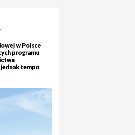
j
niowej w Polsce
ących programu
nictwa
, jednak tempo