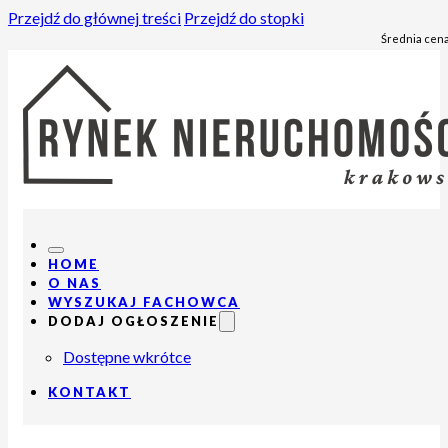
Przejdź do głównej treści
Przejdź do stopki
Średnia cena
HOME
O NAS
WYSZUKAJ FACHOWCA
DODAJ OGŁOSZENIE
Dostępne wkrótce
KONTAKT