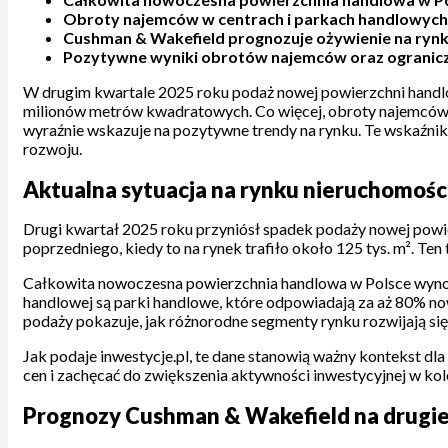
Obroty najemców w centrach i parkach handlowych p
Cushman & Wakefield prognozuje ożywienie na rynku
Pozytywne wyniki obrotów najemców oraz ograniczon
W drugim kwartale 2025 roku podaż nowej powierzchni handlo
milionów metrów kwadratowych. Co więcej, obroty najemców w
wyraźnie wskazuje na pozytywne trendy na rynku. Te wskaźniki
rozwoju.
Aktualna sytuacja na rynku nieruchomości
Drugi kwartał 2025 roku przyniósł spadek podaży nowej powi
poprzedniego, kiedy to na rynek trafiło około 125 tys. m². Te
Całkowita nowoczesna powierzchnia handlowa w Polsce wynos
handlowej są parki handlowe, które odpowiadają za aż 80% no
podaży pokazuje, jak różnorodne segmenty rynku rozwijają się
Jak podaje inwestycje.pl, te dane stanowią ważny kontekst dl
cen i zachęcać do zwiększenia aktywności inwestycyjnej w kol
Prognozy Cushman & Wakefield na drugie