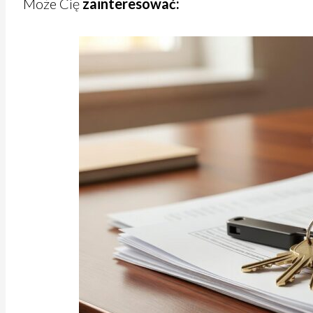
Może Cię
zainteresować: