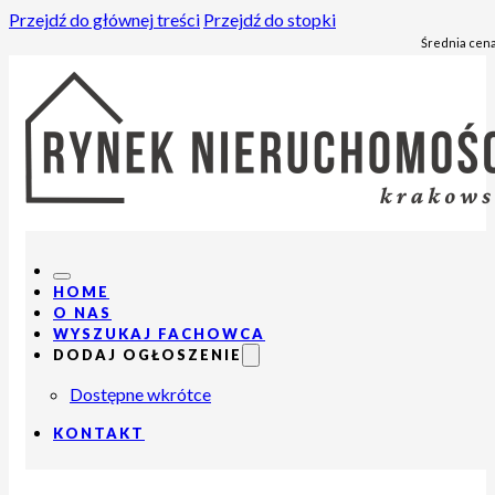
Przejdź do głównej treści
Przejdź do stopki
Średnia cena
HOME
O NAS
WYSZUKAJ FACHOWCA
DODAJ OGŁOSZENIE
Dostępne wkrótce
KONTAKT