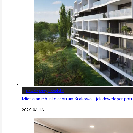
Deweloperzy
,
Poradniki
Mieszkanie blisko centrum Krakowa – jak deweloper potr
2026-06-16