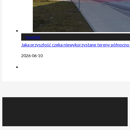
Poradniki
Jaka przyszłość czeka niewykorzystane tereny północn
2026-06-10