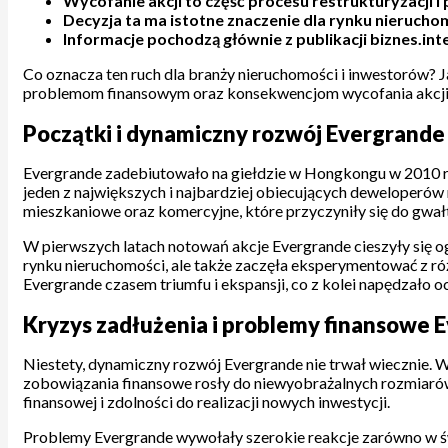
Wycofanie akcji to część procesu restrukturyzacji
Decyzja ta ma istotne znaczenie dla rynku nierucho
Informacje pochodzą głównie z publikacji biznes.int
Co oznacza ten ruch dla branży nieruchomości i inwestorów? J
problemom finansowym oraz konsekwencjom wycofania akcji 
Początki i dynamiczny rozwój Evergrande 
Evergrande zadebiutowało na giełdzie w Hongkongu w 2010 ro
jeden z największych i najbardziej obiecujących deweloperów n
mieszkaniowe oraz komercyjne, które przyczyniły się do gwałt
W pierwszych latach notowań akcje Evergrande cieszyły się o
rynku nieruchomości, ale także zaczęła eksperymentować z ró
Evergrande czasem triumfu i ekspansji, co z kolei napędzało o
Kryzys zadłużenia i problemy finansowe 
Niestety, dynamiczny rozwój Evergrande nie trwał wiecznie. W 
zobowiązania finansowe rosły do niewyobrażalnych rozmiarów, 
finansowej i zdolności do realizacji nowych inwestycji.
Problemy Evergrande wywołały szerokie reakcje zarówno w świec