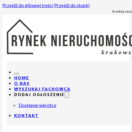
Przejdź do głównej treści
Przejdź do stopki
Średnia cena
HOME
O NAS
WYSZUKAJ FACHOWCA
DODAJ OGŁOSZENIE
Dostępne wkrótce
KONTAKT