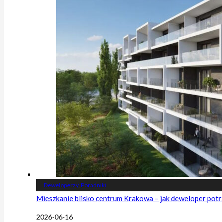
Deweloperzy
,
Poradniki
Mieszkanie blisko centrum Krakowa – jak deweloper potr
2026-06-16