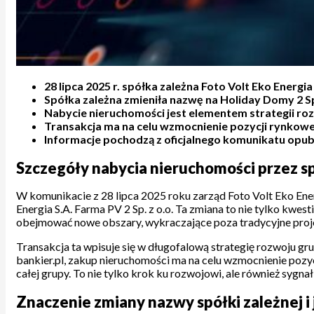
28 lipca 2025 r. spółka zależna Foto Volt Eko Energi
Spółka zależna zmieniła nazwę na Holiday Domy 2 Sp
Nabycie nieruchomości jest elementem strategii roz
Transakcja ma na celu wzmocnienie pozycji rynkowej
Informacje pochodzą z oficjalnego komunikatu opub
Szczegóły nabycia nieruchomości przez sp
W komunikacie z 28 lipca 2025 roku zarząd Foto Volt Eko Ene
Energia S.A. Farma PV 2 Sp. z o.o. Ta zmiana to nie tylko kwes
obejmować nowe obszary, wykraczające poza tradycyjne proj
Transakcja ta wpisuje się w długofalową strategię rozwoju gr
bankier.pl, zakup nieruchomości ma na celu wzmocnienie pozyc
całej grupy. To nie tylko krok ku rozwojowi, ale również sygna
Znaczenie zmiany nazwy spółki zależnej i