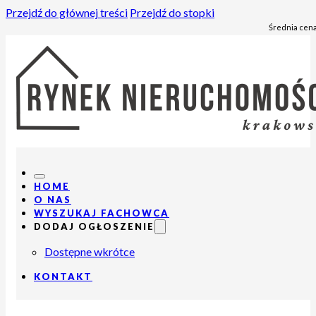
Przejdź do głównej treści
Przejdź do stopki
Średnia cena
HOME
O NAS
WYSZUKAJ FACHOWCA
DODAJ OGŁOSZENIE
Dostępne wkrótce
KONTAKT