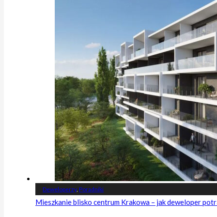
Deweloperzy
,
Poradniki
Mieszkanie blisko centrum Krakowa – jak deweloper potr