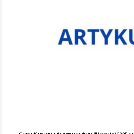
Grupa Kęty szacuje przychody za III kwartał 2025 na 1,