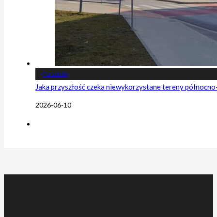
Poradniki
Jaka przyszłość czeka niewykorzystane tereny północn
2026-06-10