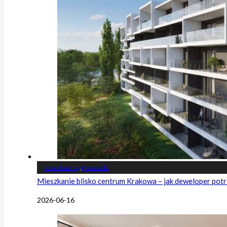
Deweloperzy
,
Poradniki
Mieszkanie blisko centrum Krakowa – jak deweloper potr
2026-06-16