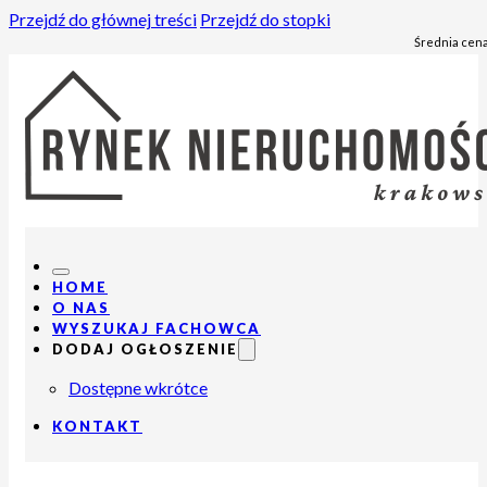
Przejdź do głównej treści
Przejdź do stopki
Średnia cena
HOME
O NAS
WYSZUKAJ FACHOWCA
DODAJ OGŁOSZENIE
Dostępne wkrótce
KONTAKT