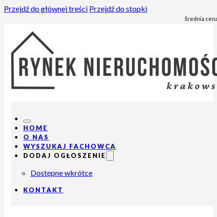
Przejdź do głównej treści
Przejdź do stopki
Średnia cena
HOME
O NAS
WYSZUKAJ FACHOWCA
DODAJ OGŁOSZENIE
Dostępne wkrótce
KONTAKT