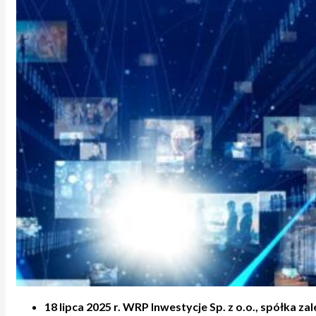
18 lipca 2025 r. WRP Inwestycje Sp. z o.o., spółk