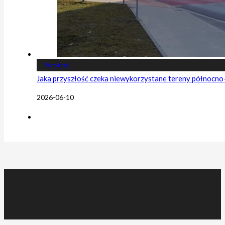
Poradniki
Jaka przyszłość czeka niewykorzystane tereny północn
2026-06-10