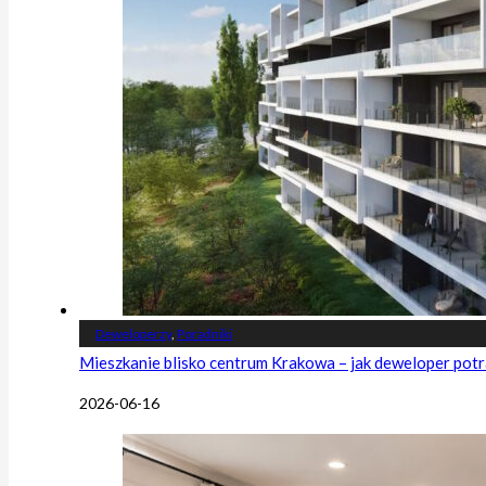
Deweloperzy
,
Poradniki
Mieszkanie blisko centrum Krakowa – jak deweloper potr
2026-06-16