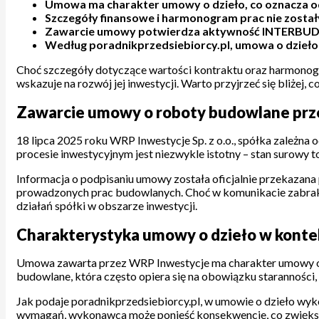
Umowa ma charakter umowy o dzieło, co oznacza 
Szczegóły finansowe i harmonogram prac nie zostały
Zawarcie umowy potwierdza aktywność INTERBUD-LUB
Według poradnikprzedsiebiorcy.pl, umowa o dzieło 
Choć szczegóły dotyczące wartości kontraktu oraz harmonog
wskazuje na rozwój jej inwestycji. Warto przyjrzeć się bliżej,
Zawarcie umowy o roboty budowlane prz
18 lipca 2025 roku WRP Inwestycje Sp. z o.o., spółka zależ
procesie inwestycyjnym jest niezwykle istotny – stan surowy to
Informacja o podpisaniu umowy została oficjalnie przekazana 
prowadzonych prac budowlanych. Choć w komunikacie zabrak
działań spółki w obszarze inwestycji.
Charakterystyka umowy o dzieło w konte
Umowa zawarta przez WRP Inwestycje ma charakter umowy o dzi
budowlane, która często opiera się na obowiązku staranności, 
Jak podaje poradnikprzedsiebiorcy.pl, w umowie o dzieło wyko
wymagań, wykonawca może ponieść konsekwencje, co zwiększa