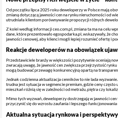
Od początku lipca 2025 roku deweloperzy w Polsce mają obowi
zmianą dotyczącą jawności cen na rynku nieruchomości od wielu
utrudniała klientom porównywanie propozycji różnych dewelo
Z kolei według informacji ceo.com.pl, zmiana ta ma na celu 
dane, które prezentowało egospodarka.pl, wskazywały, że ch
jawności cenowej, aby klienci mogli lepiej rozumieć ofertę i p
Reakcje deweloperów na obowiązek ujaw
Przedstawiciele branży w większości pozytywnie oceniają nowe
zwracają uwagę, że jawność cen zwiększa przejrzystość rynku 
mogą budować przewagę konkurencyjną opartą na transparen
Jednak codzienna aktualizacja cenników to nie lada wyzwani
trudna jest sytuacja w segmencie premium, gdzie ceny często u
mieszkań różnią się w zależności od metrażu, piętra czy lokali
Mimo tych wyzwań, deweloperzy dostrzegają w jawności cen tak
przyczynić się do wzrostu zaufania i lepszego funkcjonowania 
Aktualna sytuacja rynkowa i perspektywy