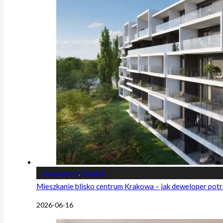
Deweloperzy
,
Poradniki
Mieszkanie blisko centrum Krakowa – jak deweloper potr
2026-06-16