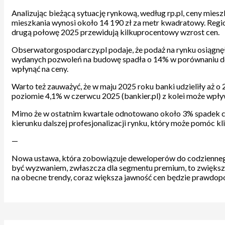
Analizując bieżącą sytuację rynkową, według rp.pl, ceny mies
mieszkania wynosi około 14 190 zł za metr kwadratowy. Regi
drugą połowę 2025 przewidują kilkuprocentowy wzrost cen.
Obserwatorgospodarczy.pl podaje, że podaż na rynku osiągnęł
wydanych pozwoleń na budowę spadła o 14% w porównaniu do r
wpłynąć na ceny.
Warto też zauważyć, że w maju 2025 roku banki udzieliły aż o 
poziomie 4,1% w czerwcu 2025 (bankier.pl) z kolei może wpł
Mimo że w ostatnim kwartale odnotowano około 3% spadek cen
kierunku dalszej profesjonalizacji rynku, który może pomóc kl
—
Nowa ustawa, która zobowiązuje deweloperów do codziennego
być wyzwaniem, zwłaszcza dla segmentu premium, to zwiększona
na obecne trendy, coraz większa jawność cen będzie prawdo