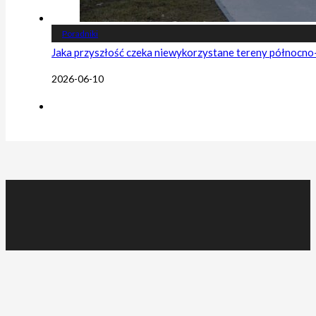
Poradniki
Jaka przyszłość czeka niewykorzystane tereny północn
2026-06-10