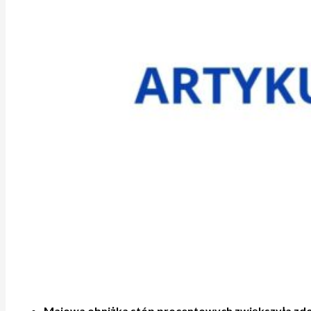
Majowa obniżka stóp procentowych zwiększyła zdo