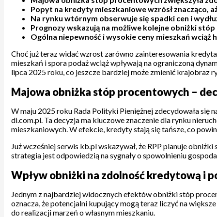
Popyt na kredyty mieszkaniowe wzrósł znacząco, aż
Na rynku wtórnym obserwuje się spadki cen i wydł
Prognozy wskazują na możliwe kolejne obniżki stóp
Ogólna niepewność i wysokie ceny mieszkań wciąż
Choć już teraz widać wzrost zarówno zainteresowania kredyta
mieszkań i spora podaż wciąż wpływają na ograniczoną dynam
lipca 2025 roku, co jeszcze bardziej może zmienić krajobraz 
Majowa obniżka stóp procentowych – decyz
W maju 2025 roku Rada Polityki Pieniężnej zdecydowała się 
di.com.pl. Ta decyzja ma kluczowe znaczenie dla rynku nieru
mieszkaniowych. W efekcie, kredyty stają się tańsze, co powi
Już wcześniej serwis kb.pl wskazywał, że RPP planuje obniżk
strategia jest odpowiedzią na sygnały o spowolnieniu gospod
Wpływ obniżki na zdolność kredytową i p
Jednym z najbardziej widocznych efektów obniżki stóp procen
oznacza, że potencjalni kupujący mogą teraz liczyć na więks
do realizacji marzeń o własnym mieszkaniu.