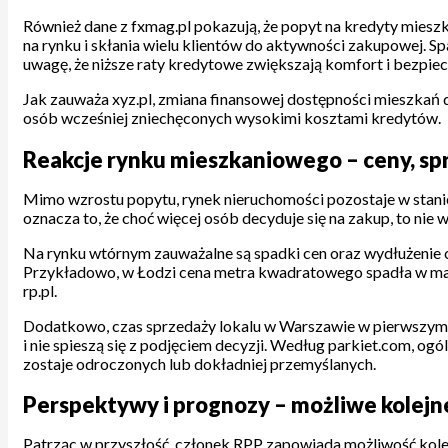
Również dane z fxmag.pl pokazują, że popyt na kredyty mies
na rynku i skłania wielu klientów do aktywności zakupowej. Sp
uwagę, że niższe raty kredytowe zwiększają komfort i bezp
Jak zauważa xyz.pl, zmiana finansowej dostępności mieszkań
osób wcześniej zniechęconych wysokimi kosztami kredytów.
Reakcje rynku mieszkaniowego – ceny, sp
Mimo wzrostu popytu, rynek nieruchomości pozostaje w stani
oznacza to, że choć więcej osób decyduje się na zakup, to nie 
Na rynku wtórnym zauważalne są spadki cen oraz wydłużenie cz
Przykładowo, w Łodzi cena metra kwadratowego spadła w maju
rp.pl.
Dodatkowo, czas sprzedaży lokalu w Warszawie w pierwszym kw
i nie spieszą się z podjęciem decyzji. Według parkiet.com, o
zostaje odroczonych lub dokładniej przemyślanych.
Perspektywy i prognozy – możliwe kolejn
Patrząc w przyszłość, członek RPP zapowiada możliwość kolejn