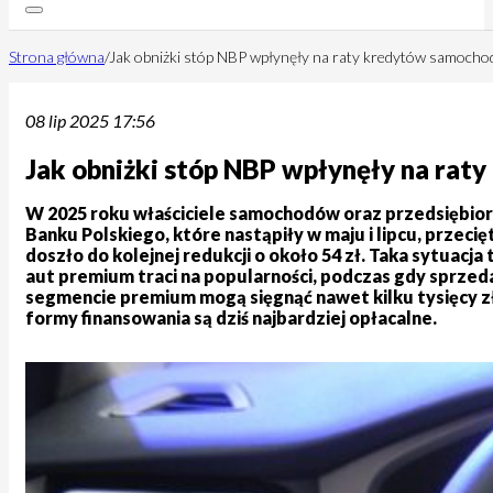
Strona główna
/
Jak obniżki stóp NBP wpłynęły na raty kredytów samoch
08 lip 2025 17:56
Jak obniżki stóp NBP wpłynęły na ra
W 2025 roku właściciele samochodów oraz przedsiębio
Banku Polskiego, które nastąpiły w maju i lipcu, przec
doszło do kolejnej redukcji o około 54 zł. Taka sytuac
aut premium traci na popularności, podczas gdy sprzed
segmencie premium mogą sięgnąć nawet kilku tysięcy złot
formy finansowania są dziś najbardziej opłacalne.