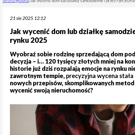
Strona główna
/
Jak wycenić dom lub działkę samodzielnie i przez rzeczozn
21 sie 2025 12:12
Jak wycenić dom lub działkę samodzie
rynku 2025
Wyobraź sobie rodzinę sprzedającą dom pod 
decyzja – i… 120 tysięcy złotych mniej na k
historie już dziś rozpalają emocje na rynku 
zawrotnym tempie,
precyzyjna wycena stała 
nowych przepisów, skomplikowanych metod i 
wycenić swoją nieruchomość?