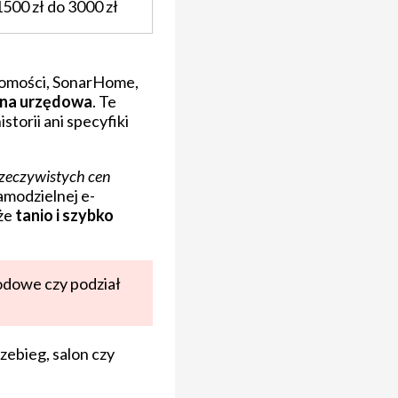
1500 zł do 3000 zł
chomości, SonarHome,
ena urzędowa
. Te
storii ani specyfiki
zeczywistych cen
samodzielnej e-
 że
tanio i szybko
wodowe czy podział
zebieg, salon czy