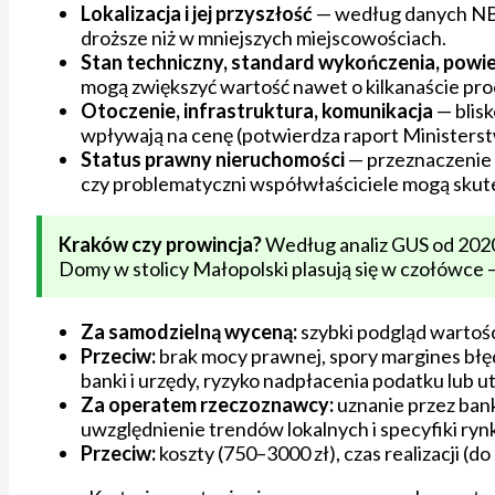
Lokalizacja i jej przyszłość
— według danych NBP
droższe niż w mniejszych miejscowościach.
Stan techniczny, standard wykończenia, powi
mogą zwiększyć wartość nawet o kilkanaście pro
Otoczenie, infrastruktura, komunikacja
— blis
wpływają na cenę (potwierdza raport Ministerstw
Status prawny nieruchomości
— przeznaczenie 
czy problematyczni współwłaściciele mogą skute
Kraków czy prowincja?
Według analiz GUS od 202
Domy w stolicy Małopolski plasują się w czołówce —
Za samodzielną wyceną:
szybki podgląd wartośc
Przeciw:
brak mocy prawnej, spory margines błę
banki i urzędy, ryzyko nadpłacenia podatku lub utr
Za operatem rzeczoznawcy:
uznanie przez bank
uwzględnienie trendów lokalnych i specyfiki ryn
Przeciw:
koszty (750–3000 zł), czas realizacji (