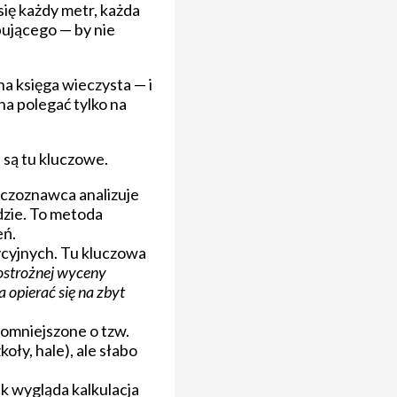
się każdy metr, każda
pującego — by nie
a księga wieczysta — i
na polegać tylko na
 są tu kluczowe.
czoznawca analizuje
dzie. To metoda
eń.
ycyjnych. Tu kluczowa
ostrożnej wyceny
 opierać się na zbyt
omniejszone o tzw.
ły, hale), ale słabo
k wygląda kalkulacja