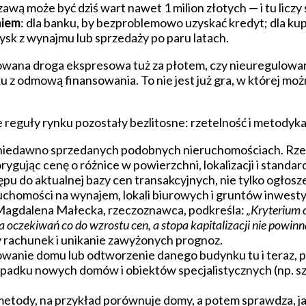
ą może być dziś wart nawet 1 milion złotych — i tu liczy 
niem
: dla banku, by bezproblemowo uzyskać kredyt; dla ku
zysk z wynajmu lub sprzedaży po paru latach.
owana droga ekspresowa tuż za płotem, czy nieuregulowan
nku z odmową finansowania. To nie jest już gra, w której moż
 reguły rynku pozostały bezlitosne: rzetelność i metodyka
 niedawno sprzedanych podobnych nieruchomościach. Rze
gując cenę o różnice w powierzchni, lokalizacji i standar
pu do aktualnej bazy cen transakcyjnych, nie tylko ogłosz
uchomości na wynajem, lokali biurowych i gruntów inwest
. Magdalena Małecka, rzeczoznawca, podkreśla:
„Kryterium 
czekiwań co do wzrostu cen, a stopa kapitalizacji nie powinna
dy rachunek i unikanie zawyżonych prognoz.
wanie domu lub odtworzenie danego budynku tu i teraz, p
ypadku nowych domów i obiektów specjalistycznych (np. szko
etody, na przykład porównuje domy, a potem sprawdza, ja