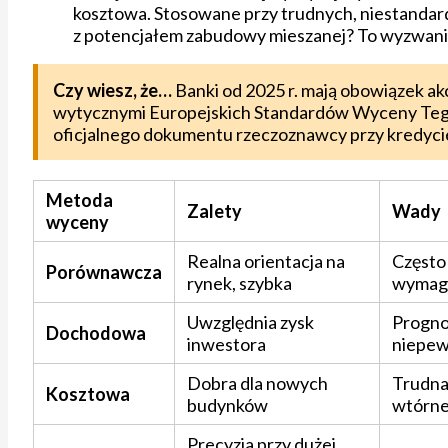
kosztowa. Stosowane przy trudnych, niestandar
z potencjałem zabudowy mieszanej? To wyzwanie
Czy wiesz, że…
Banki od 2025 r. mają obowiązek a
wytycznymi Europejskich Standardów Wyceny Tegov
oficjalnego dokumentu rzeczoznawcy przy kredycie
Metoda
Zalety
Wady
wyceny
Realna orientacja na
Często
Porównawcza
rynek, szybka
wymaga
Uwzględnia zysk
Progno
Dochodowa
inwestora
niepe
Dobra dla nowych
Trudna
Kosztowa
budynków
wtórn
Precyzja przy dużej