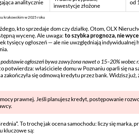
jąca analitycznie
od 
inwestycje złożone
nku krakowskim w 2025 roku
każdego, kto sprzedaje dom czy działkę. Otom, OLX Nieru
wstępną wycenę. Ale uwaga:
to szybka prognoza, nie wyc
tek tysięcy ogłoszeń — ale nie uwzględniają indywidualnej hi
nia.
 podstawie ogłoszeń bywa zawyżona nawet o 15–20% wobec r
 to potwierdza: właściciele domu w Poznaniu oparli się na 
ja zakończyła się odmową kredytu przez bank. Widzisz już,
ą mocy prawnej. Jeśli planujesz kredyt, postępowanie roz
nawcy.
rednia”. To trochę jak ocena samochodu: liczy się marka, pr
ku kluczowe są: