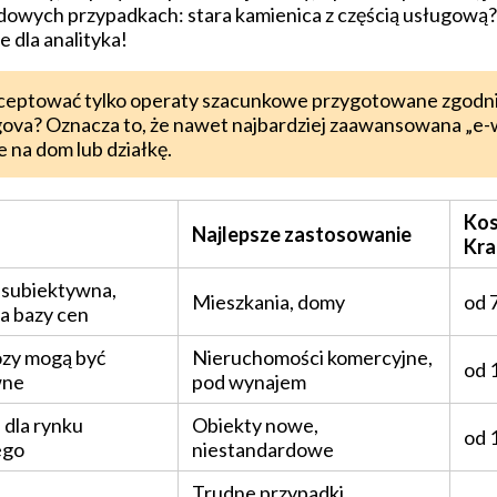
dowych przypadkach: stara kamienica z częścią usługową?
 dla analityka!
kceptować tylko operaty szacunkowe przygotowane zgodn
a? Oznacza to, że nawet najbardziej zaawansowana „e-w
 na dom lub działkę.
Kos
Najlepsze zastosowanie
Kra
 subiektywna,
Mieszkania, domy
od 
 bazy cen
zy mogą być
Nieruchomości komercyjne,
od 
wne
pod wynajem
 dla rynku
Obiekty nowe,
od 
ego
niestandardowe
Trudne przypadki,