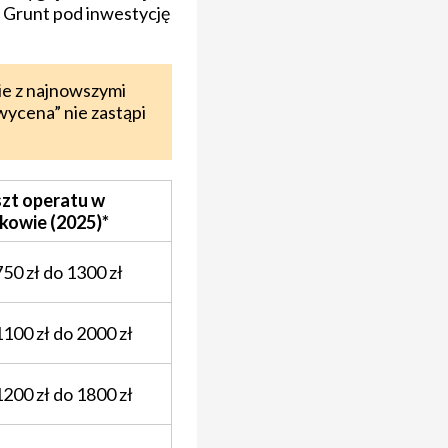
 Grunt pod inwestycję
ie z najnowszymi
ycena” nie zastąpi
zt operatu w
kowie (2025)*
750 zł do 1300 zł
1100 zł do 2000 zł
1200 zł do 1800 zł