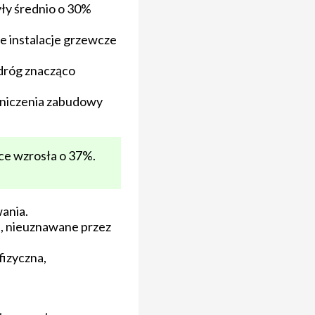
ły średnio o 30%
 instalacje grzewcze
 dróg znacząco
aniczenia zabudowy
ce wzrosła o 37%.
ania.
), nieuznawane przez
fizyczna,