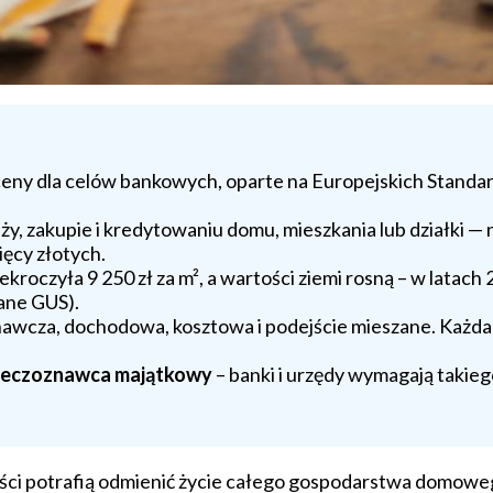
eny dla celów bankowych, oparte na Europejskich Stand
ży, zakupie i kredytowaniu domu, mieszkania lub działki —
ięcy złotych.
roczyła 9 250 zł za m², a wartości ziemi rosną – w latac
ane GUS).
awcza, dochodowa, kosztowa i podejście mieszane. Każda
rzeczoznawca majątkowy
– banki i urzędy wymagają takie
omości potrafią odmienić życie całego gospodarstwa domo