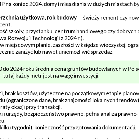
 na koniec 2024, domy i mieszkania w dużych miastach by
erzchnia użytkowa, rok budowy
— świeży remont czy nowe
cent.
kość szkoły, przystanku, centrum handlowego czy dobrych
a Rozwoju i Technologii z 2024 r.).
w miejscowym planie, zaszłości w księdze wieczystej, ogr
cznie zaniżyć lub nawet uniemożliwić sprzedaż.
0 do 2024 roku średnia cena gruntów budowlanych w Pols
 tutaj każdy metr jest na wagę inwestycji.
i, brak kosztów, użyteczne na początkowym etapie planow
du (ograniczone dane, brak znajomości lokalnych trendów
aty okazji przy transakcji.
i i urzędy, bezpieczeństwo prawne, pełna analiza prawno-
ku.
do kilku tygodni), konieczność przygotowania dokumentacji.