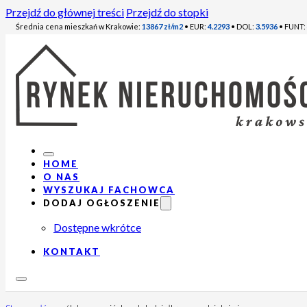
Przejdź do głównej treści
Przejdź do stopki
Średnia cena mieszkań w Krakowie:
13867 zł/m2
• EUR:
4.2293
• DOL:
3.5936
• FUNT:
HOME
O NAS
WYSZUKAJ FACHOWCA
DODAJ OGŁOSZENIE
Dostępne wkrótce
KONTAKT