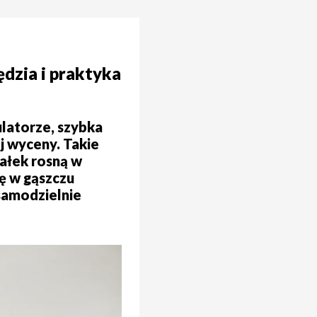
ędzia i praktyka
latorze, szybka
j wyceny. Takie
iałek rosną w
się w gąszczu
samodzielnie