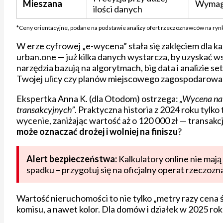
Mieszana
Wymaga
ilości danych
*Ceny orientacyjne, podane na podstawie analizy ofert rzeczoznawców na ry
W erze cyfrowej „e-wycena” stała się zaklęciem dla 
urban.one — już kilka danych wystarcza, by uzyskać 
narzędzia bazują na algorytmach, big data i analizie se
Twojej ulicy czy planów miejscowego zagospodarowa
Ekspertka Anna K. (dla Otodom) ostrzega:
„Wycena na
transakcyjnych”
. Praktyczna historia z 2024 roku tylko
wycenie, zaniżając wartość aż o 120 000 zł — transakc
może oznaczać drożej i wolniej na finiszu
?
Alert bezpieczeństwa:
Kalkulatory online nie maj
spadku – przygotuj się na oficjalny operat rzeczoz
Wartość nieruchomości to nie tylko „metry razy cena ś
komisu, a nawet kolor. Dla domów i działek w 2025 ro