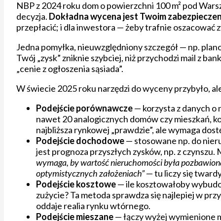
NBP z 2024 roku dom o powierzchni 100 m² pod Warszaw
decyzja.
Dokładna wycena jest Twoim zabezpiecze
przepłacić; i dla inwestora — żeby trafnie oszacować 
Jedna pomyłka, nieuwzględniony szczegół — np. plan
Twój „zysk” zniknie szybciej, niż przychodzi mail z ba
„cenie z ogłoszenia sąsiada”.
W świecie 2025 roku narzędzi do wyceny przybyło, ale
Podejście porównawcze
— korzysta z danych o
nawet 20 analogicznych domów czy mieszkań, kory
najbliższa rynkowej „prawdzie”, ale wymaga dostę
Podejście dochodowe
— stosowane np. do nier
jest prognoza przyszłych zysków, np. z czynszu
wymaga, by wartość nieruchomości była pozbawiona o
optymistycznych założeniach”
— tu liczy się twar
Podejście kosztowe
— ile kosztowałoby wybudo
zużycie? Ta metoda sprawdza się najlepiej w prz
oddaje realia rynku wtórnego.
Podejście mieszane
— łączy wyżej wymienione m