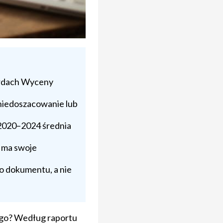
ardach Wyceny
 niedoszacowanie lub
h 2020–2024 średnia
 ma swoje
go dokumentu, a nie
wego? Według raportu