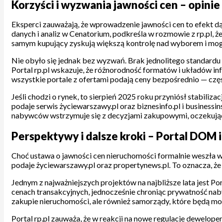
Korzyści i wyzwania jawności cen – opini
Eksperci zauważają, że wprowadzenie jawności cen to efekt dą
danych i analiz w Cenatorium, podkreśla w rozmowie z rp.pl, ż
samym kupujący zyskują większą kontrolę nad wyborem i mo
Nie obyło się jednak bez wyzwań. Brak jednolitego standardu 
Portal rp.pl wskazuje, że różnorodność formatów i układów in
wszystkie portale z ofertami podają ceny bezpośrednio — cz
Jeśli chodzi o rynek, to sierpień 2025 roku przyniósł stabili
podaje serwis życiewarszawy.pl oraz biznesinfo.pl i business
nabywców wstrzymuje się z decyzjami zakupowymi, oczekując
Perspektywy i dalsze kroki – Portal DOM 
Choć ustawa o jawności cen nieruchomości formalnie weszła w
podaje życiewarszawy.pl oraz propertynews.pl. To oznacza, 
Jednym z najważniejszych projektów na najbliższe lata jest P
cenach transakcyjnych, jednocześnie chroniąc prywatność naby
zakupie nieruchomości, ale również samorządy, które będą mog
Portal rp.pl zauważa, że w reakcji na nowe regulacje dewelop