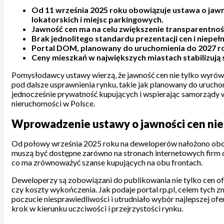
Od 11 września 2025 roku obowiązuje ustawa o jaw
lokatorskich i miejsc parkingowych.
Jawność cen ma na celu zwiększenie transparentności
Brak jednolitego standardu prezentacji cen i niep
Portal DOM, planowany do uruchomienia do 2027 rok
Ceny mieszkań w największych miastach stabilizują
Pomysłodawcy ustawy wierzą, że jawność cen nie tylko wyrówn
pod dalsze usprawnienia rynku, takie jak planowany do uruch
jednocześnie prywatność kupujących i wspierając samorządy w 
nieruchomości w Polsce.
Wprowadzenie ustawy o jawności cen nie
Od połowy września 2025 roku na deweloperów nałożono obowi
muszą być dostępne zarówno na stronach internetowych firm d
co ma zrównoważyć szanse kupujących na obu frontach.
Deweloperzy są zobowiązani do publikowania nie tylko cen o
czy koszty wykończenia. Jak podaje portal rp.pl, celem tych z
poczucie niesprawiedliwości i utrudniało wybór najlepszej ofe
krok w kierunku uczciwości i przejrzystości rynku.