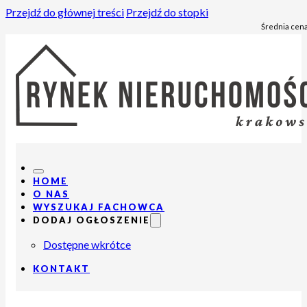
Przejdź do głównej treści
Przejdź do stopki
Średnia cena
HOME
O NAS
WYSZUKAJ FACHOWCA
DODAJ OGŁOSZENIE
Dostępne wkrótce
KONTAKT