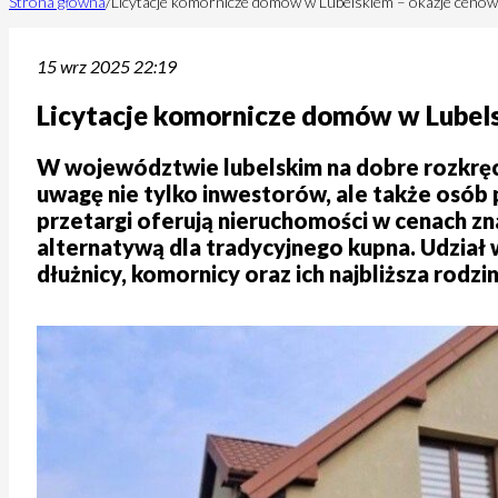
Strona główna
/
Licytacje komornicze domów w Lubelskiem – okazje ceno
15 wrz 2025 22:19
Licytacje komornicze domów w Lubels
W województwie lubelskim na dobre rozkręci
uwagę nie tylko inwestorów, ale także osób 
przetargi oferują nieruchomości w cenach zn
alternatywą dla tradycyjnego kupna. Udział w
dłużnicy, komornicy oraz ich najbliższa rodz