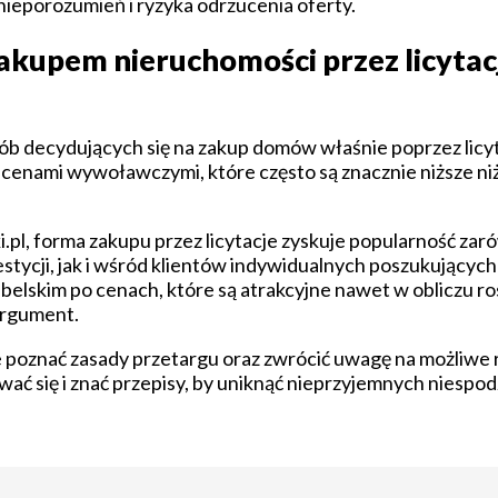
nieporozumień i ryzyka odrzucenia oferty.
akupem nieruchomości przez licytac
osób decydujących się na zakup domów właśnie poprzez licy
 cenami wywoławczymi, które często są znacznie niższe n
.pl, forma zakupu przez licytacje zyskuje popularność za
estycji, jak i wśród klientów indywidualnych poszukujący
elskim po cenach, które są atrakcyjne nawet w obliczu r
argument.
e poznać zasady przetargu oraz zwrócić uwagę na możliwe ry
ć się i znać przepisy, by uniknąć nieprzyjemnych niespod