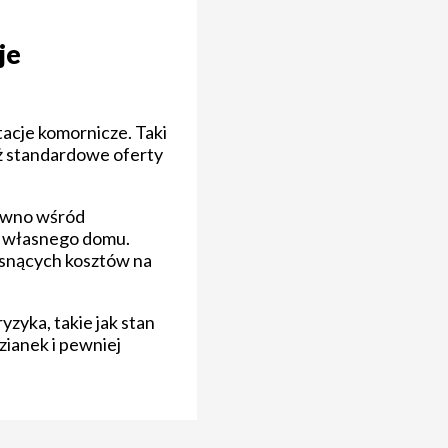
je
tacje komornicze. Taki
iż standardowe oferty
równo wśród
ch własnego domu.
osnących kosztów na
zyka, takie jak stan
zianek i pewniej