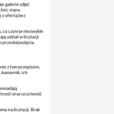
je galerie zdjęć
chni, stanu
 z ofertą bez
 co czyni je niezwykle
ą udział w licytacji
o przedsięwzięcia.
nie z tym przepisem,
 komornik, ich
posiadają
tność oraz uczciwość
mu na licytacji. Brak