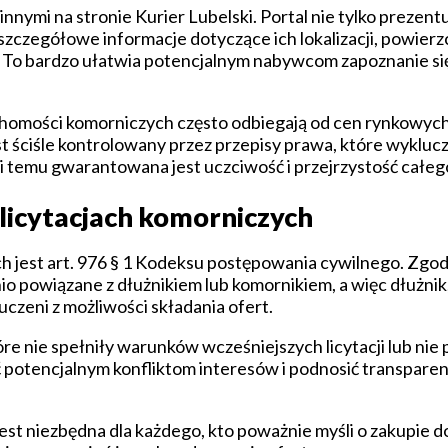
nymi na stronie Kurier Lubelski. Portal nie tylko prezentu
zczegółowe informacje dotyczące ich lokalizacji, powierz
 To bardzo ułatwia potencjalnym nabywcom zapoznanie się
chomości komorniczych często odbiegają od cen rynkowych,
ściśle kontrolowany przez przepisy prawa, które wykluczaj
ięki temu gwarantowana jest uczciwość i przejrzystość całeg
 licytacjach komorniczych
h jest art. 976 § 1 Kodeksu postępowania cywilnego. Zgod
 powiązane z dłużnikiem lub komornikiem, a więc dłużnik,
czeni z możliwości składania ofert.
óre nie spełniły warunków wcześniejszych licytacji lub nie 
potencjalnym konfliktom interesów i podnosić transparen
jest niezbędna dla każdego, kto poważnie myśli o zakupie do