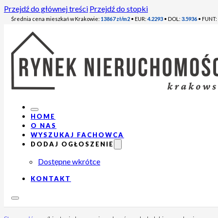
Przejdź do głównej treści
Przejdź do stopki
Średnia cena mieszkań w Krakowie:
13867 zł/m2
• EUR:
4.2293
• DOL:
3.5936
• FUNT:
HOME
O NAS
WYSZUKAJ FACHOWCA
DODAJ OGŁOSZENIE
Dostępne wkrótce
KONTAKT