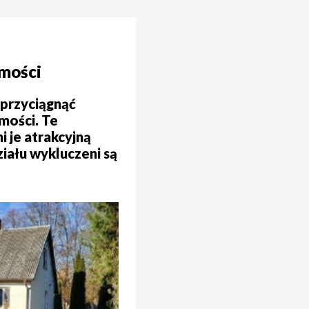
omości
 przyciągnąć
mości. Te
 je atrakcyjną
ziału wykluczeni są