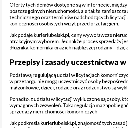
Oferty tych domów dostępne są w internecie, między in
poszczególnych nieruchomości, ale także zamieszcza s
technicznego oraz terminów nadchodzących licytacji.
konieczności osobistych wizyt przed przetargiem.
Jak podaje kurierlubelski.pl, ceny wywoławcze nieru
atrakcyjnym wyborem. Jednakże proces sprzedaży jest 
dłużnika, komornika oraz ich najbliższej rodziny – dz
Przepisy i zasady uczestnictwa w
Podstawą regulującą udział w licytacjach komorniczyc
w przetargu nie mogą uczestniczyć osoby bezpośrednio
małżonkowie, dzieci, rodzice oraz rodzeństwo są wyklu
Ponadto, z udziału w licytacji wykluczone są osoby, kt
wymaganych zezwoleń. Taka regulacja ma zapobiegać 
sprzedaży nieruchomości komorniczych.
Jak podkreśla kurierlubelski.pl, znajomość tych zasad 