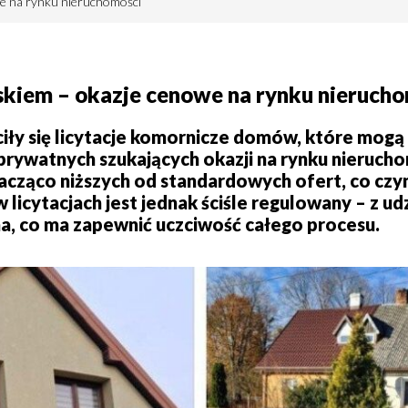
we na rynku nieruchomości
kiem – okazje cenowe na rynku nieruch
ły się licytacje komornicze domów, które mogą
prywatnych szukających okazji na rynku nierucho
acząco niższych od standardowych ofert, co czyni
 licytacjach jest jednak ściśle regulowany – z ud
ina, co ma zapewnić uczciwość całego procesu.