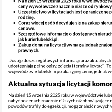
Na dzień 15 września 2025 roku w województwi
ceny wywoławcze znacznie niższe od rynkowy
Uczestnictwo w licytacjach jest ograniczone p
rodzinę.
Coraz więcej osób decyduje się na zakup nier
cenowe.
Szczegółowe informacje o dostępnych nieruchom
jak kurierlubelski.pl.
Zakup domu na licytacji wymaga jednak znajom
prawnych.
Dostęp do szczegółowych informacji oraz aktualnych of
udostępniają pełne opisy, zdjęcia i terminy licytacji.
województwie lubelskim po okazyjnej cenie, jednak 
Aktualna sytuacja licytacji ko
Na dzień 15 września 2025 roku w województwie lube
nabyć po cenach znacznie niższych niż obowiązujące 
powodów trafiły do egzekucji, mogą znaleźć nowych w