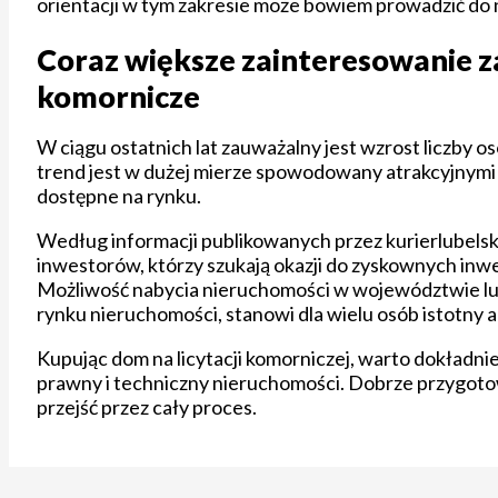
orientacji w tym zakresie może bowiem prowadzić do 
Coraz większe zainteresowanie z
komornicze
W ciągu ostatnich lat zauważalny jest wzrost liczby 
trend jest w dużej mierze spowodowany atrakcyjnymi
dostępne na rynku.
Według informacji publikowanych przez kurierlubelski
inwestorów, którzy szukają okazji do zyskownych inw
Możliwość nabycia nieruchomości w województwie lub
rynku nieruchomości, stanowi dla wielu osób istotny 
Kupując dom na licytacji komorniczej, warto dokładni
prawny i techniczny nieruchomości. Dobrze przygotowa
przejść przez cały proces.