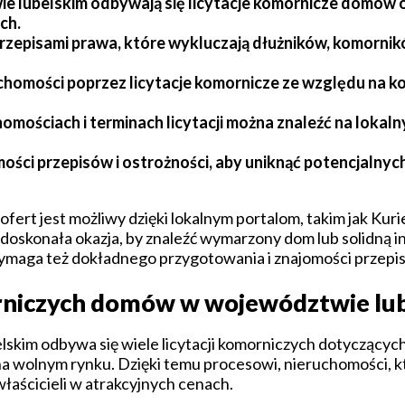
e lubelskim odbywają się licytacje komornicze domów o
ch.
rzepisami prawa, które wykluczają dłużników, komorników
uchomości poprzez licytacje komornicze ze względu na k
ościach i terminach licytacji można znaleźć na lokalny
ości przepisów i ostrożności, aby uniknąć potencjalny
ert jest możliwy dzięki lokalnym portalom, takim jak Kurie
 To doskonała okazja, by znaleźć wymarzony dom lub solidną 
wymaga też dokładnego przygotowania i znajomości przepi
morniczych domów w województwie lu
lskim odbywa się wiele licytacji komorniczych dotyczący
na wolnym rynku. Dzięki temu procesowi, nieruchomości, k
łaścicieli w atrakcyjnych cenach.