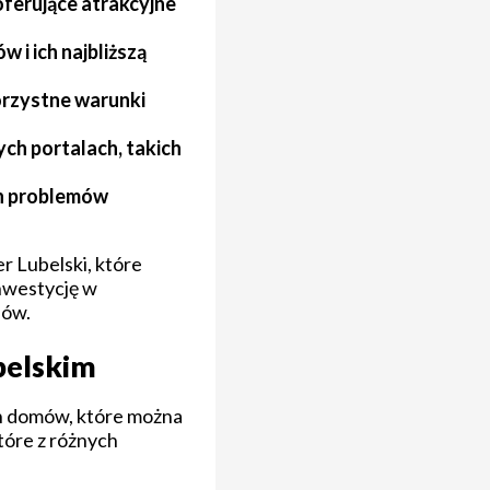
ferujące atrakcyjne
 i ich najbliższą
orzystne warunki
ch portalach, takich
ch problemów
r Lubelski, które
inwestycję w
sów.
belskim
ch domów, które można
tóre z różnych