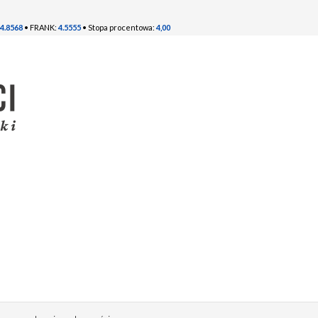
4.8568
• FRANK:
4.5555
• Stopa procentowa:
4,00