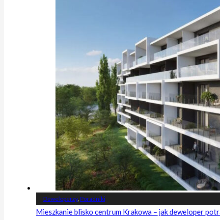
Deweloperzy
,
Poradniki
Mieszkanie blisko centrum Krakowa – jak deweloper potr