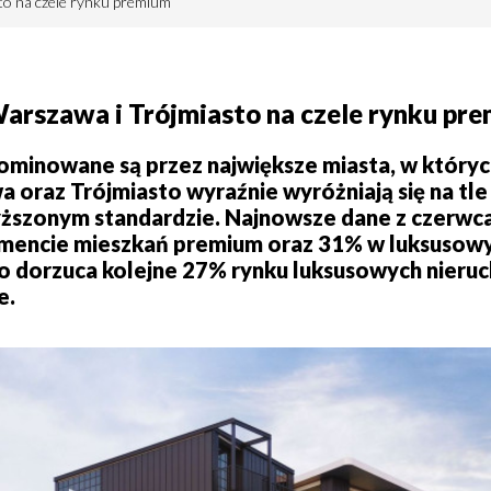
to na czele rynku premium
arszawa i Trójmiasto na czele rynku pr
ominowane są przez największe miasta, w który
oraz Trójmiasto wyraźnie wyróżniają się na tle 
ższonym standardzie. Najnowsze dane z czerwc
segmencie mieszkań premium oraz 31% w luksuso
o dorzuca kolejne 27% rynku luksusowych nieru
e.