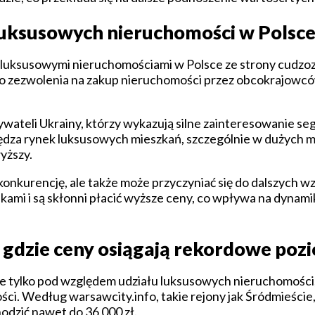
uksusowych nieruchomości w Polsc
a luksusowymi nieruchomościami w Polsce ze strony cudz
 o zezwolenia na zakup nieruchomości przez obcokrajowcó
obywateli Ukrainy, którzy wykazują silne zainteresowanie 
a rynek luksusowych mieszkań, szczególnie w dużych mi
wyższy.
onkurencję, ale także może przyczyniać się do dalszych 
kami i są skłonni płacić wyższe ceny, co wpływa na dynami
 gdzie ceny osiągają rekordowe poz
ie tylko pod względem udziału luksusowych nieruchomości, 
ci. Według warsawcity.info, takie rejony jak Śródmieście
odzić nawet do 36 000 zł.