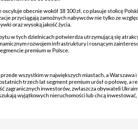
scyluje obecnie wokół 18 100 zł, co plasuje stolicę Pols
zacje przyciągają zamożnych nabywców nie tylko ze względu
ywki oraz wysoką jakość życia.
pytu w tych dzielnicach potwierdza utrzymującą się atrak
ynamicznym rozwojem infrastruktury i rosnącym zaintere
segmencie premium w Polsce.
 przede wszystkim w największych miastach, a Warszawa i
u ostatnich trzech lat segment premium urósł o połowę, a 
ść zagranicznych inwestorów, zwłaszcza obywateli Ukrainy
 szukają wyjątkowych nieruchomości lub chcą inwestować, w