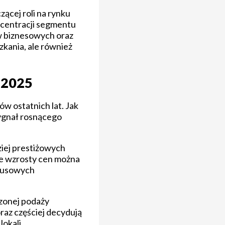
ącej roli na rynku
oncentracji segmentu
ów biznesowych oraz
kania, ale również
-2025
 ostatnich lat. Jak
sygnał rosnącego
iej prestiżowych
bne wzrosty cen można
ksusowych
czonej podaży
oraz częściej decydują
okali.