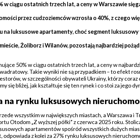
w ciągu ostatnich trzech lat, a ceny w Warszawie sięga
omości przez cudzoziemców wzrosła o 40%, z czego wię
ytu na luksusowe apartamenty, choć segment luksusowy
ieście, Żoliborz i Wilanów, pozostają najbardziej pożą
ące 50% w ciągu ostatnich trzech lat, a ceny w najbardz
 kwadratowy. Takie wyniki nie są przypadkiem – to efekt r
torów, w szczególności obywateli Ukrainy, którzy coraz c
y się bliżej, jak kształtuje się ten rynek i co stoi za jego
a na rynku luksusowych nieruchomo
rzede wszystkim w największych miastach, a Warszawa i T
tu Otodom „Z wyższej półki” z czerwca 2025 roku. Stolic
ksusowych apartamentów spośród wszystkich dużych miast
t, odpowiada z kolei za 27% rynku luksusowych nieruchomo