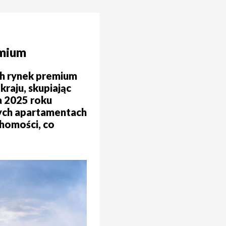
emium
ch rynek premium
kraju, skupiając
a 2025 roku
wych apartamentach
chomości, co