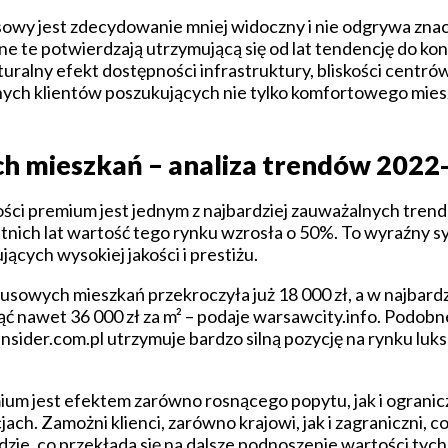
wy jest zdecydowanie mniej widoczny i nie odgrywa znacz
ne te potwierdzają utrzymującą się od lat tendencję do k
uralny efekt dostępności infrastruktury, bliskości centr
nych klientów poszukujących nie tylko komfortowego miesz
ch mieszkań – analiza trendów 2022
 premium jest jednym z najbardziej zauważalnych trendów
atnich lat wartość tego rynku wzrosła o 50%. To wyraźny 
ych wysokiej jakości i prestiżu.
owych mieszkań przekroczyła już 18 000 zł, a w najbardz
gnąć nawet 36 000 zł za m² – podaje warsawcity.info. Podo
sider.com.pl utrzymuje bardzo silną pozycję na rynku lu
ium jest efektem zarówno rosnącego popytu, jak i ograni
ch. Zamożni klienci, zarówno krajowi, jak i zagraniczni, c
ie, co przekłada się na dalsze podnoszenie wartości tych l