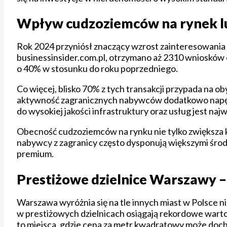
Wpływ cudzoziemców na rynek l
Rok 2024 przyniósł znaczący wzrost zainteresowani
businessinsider.com.pl, otrzymano aż 2310 wniosków
o 40% w stosunku do roku poprzedniego.
Co więcej, blisko 70% z tych transakcji przypada na 
aktywność zagranicznych nabywców dodatkowo napędz
do wysokiej jakości infrastruktury oraz usług jest naj
Obecność cudzoziemców na rynku nie tylko zwiększa k
nabywcy z zagranicy często dysponują większymi środ
premium.
Prestiżowe dzielnice Warszawy –
Warszawa wyróżnia się na tle innych miast w Polsce n
w prestiżowych dzielnicach osiągają rekordowe wartoś
to miejsca, gdzie cena za metr kwadratowy może doch