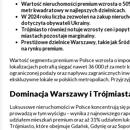
Wartość nieruchomości premium wzrosła o 50% 
metr kwadratowy w najlepszych dzielnicach.
W 2024 roku liczba zezwoleń na zakup nieruch
dotyczyła obywateli Ukrainy.
Trójmiasto również notuje wzrosty cen i pop
miastach pozostaje marginalny.
Prestiżowe dzielnice Warszawy, takie jak Śródm
na rynku premium.
Wartość segmentu premium w Polsce wzrosła o imponuj
lokalizacjach potrafią sięgać nawet 36 000 zł za metr
ograniczonej podaży oraz napływu zagranicznych inwes
ekskluzywne lokale w polskich metropoliach. Przyjrzyjm
Dominacja Warszawy i Trójmiast
Luksusowe nieruchomości w Polsce koncentrują się p
prowadzą w tym wyścigu – wynika z najnowszego rapor
udziałem mieszkań premium oraz aż 31% udziałem lu
Trójmiasto, które obejmuje Gdańsk, Gdynię oraz Sopo