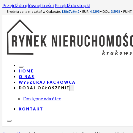
Przejdź do głównej treści
Przejdź do stopki
Średnia cena mieszkań w Krakowie:
13867 zł/m2
• EUR:
4.2293
• DOL:
3.5936
• FUNT:
HOME
O NAS
WYSZUKAJ FACHOWCA
DODAJ OGŁOSZENIE
Dostępne wkrótce
KONTAKT