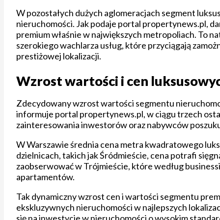
W pozostałych dużych aglomeracjach segment luksuso
nieruchomości. Jak podaje portal propertynews.pl, da
premium właśnie w największych metropoliach. To nat
szerokiego wachlarza usług, które przyciągają zamoż
prestiżowej lokalizacji.
Wzrost wartości i cen luksusowy
Zdecydowany wzrost wartości segmentu nieruchomości
informuje portal propertynews.pl, w ciągu trzech ost
zainteresowania inwestorów oraz nabywców poszukując
W Warszawie średnia cena metra kwadratowego luksus
dzielnicach, takich jak Śródmieście, cena potrafi się
zaobserwować w Trójmieście, które według businessin
apartamentów.
Tak dynamiczny wzrost cen i wartości segmentu prem
ekskluzywnych nieruchomości w najlepszych lokalizacja
się na inwestycje w nieruchomości o wysokim standardz