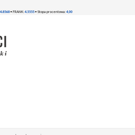
4.8568
• FRANK:
4.5555
• Stopa procentowa:
4,00