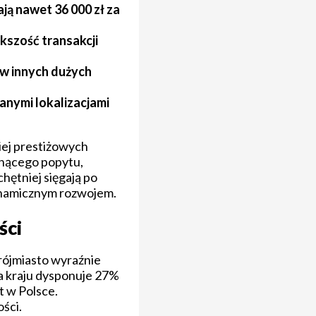
ją nawet 36 000 zł za
kszość transakcji
 w innych dużych
danymi lokalizacjami
iej prestiżowych
osnącego popytu,
hętniej sięgają po
 dynamicznym rozwojem.
ści
rójmiasto wyraźnie
a kraju dysponuje 27%
 w Polsce.
ści.