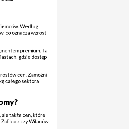
e
oziemców. Według
w, co oznacza wzrost
segmentem premium. Ta
astach, gdzie dostęp
wzrostów cen. Zamożni
kę całego sektora
iomy?
ale także cen, które
, Żoliborz czy Wilanów