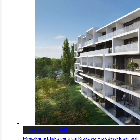
Deweloperzy
,
Poradniki
Mieszkanie blisko centrum Krakowa – jak deweloper potr