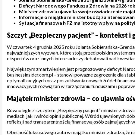
Deficyt Narodowego Funduszu Zdrowia na 2026 rok 
Minister zdrowia ujawniła swoje oświadczenie mają
Informacje o majątku minister budzą zainteresowani
Sytuacja finansowa NFZ ma istotny wpływ na polity
Szczyt „Bezpieczny pacjent” – kontekst i
W czwartek 4 grudnia 2025 roku Jolanta Sobierańska-Grenda 
najważniejszych wyzwań, które stoją przed polskim systemem
ekspertów oraz innych interesariuszy debatowali nad kwest
Największym zmartwieniem jest prognozowany deficyt Narodowe
businessinsider.com.pl – stanowi poważne zagrożenie dla sta
optymalizacyjnych oraz poszukiwania nowych źródeł finansowa
innowacyjnych rozwiązań w zarządzaniu funduszami i poprawy
Majątek minister zdrowia – co ujawnia o
Równolegle z szczytem „Bezpieczny pacjent” minister zdrow
mediach, jak i wśród opinii publicznej. Wśród ujawnionych dóbr
refleksji nad transparentnością finansową osób zajmujących
Obecność luksusowego auta w majątku minister zdradza, że na