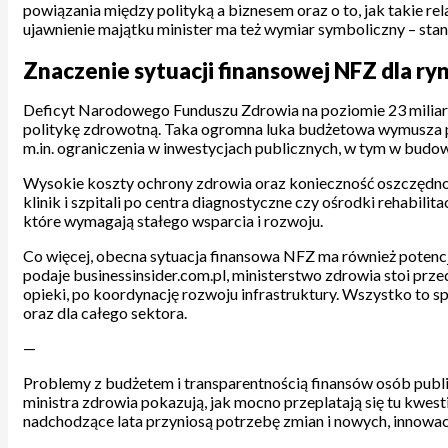
powiązania między polityką a biznesem oraz o to, jak takie re
ujawnienie majątku minister ma też wymiar symboliczny – stan
Znaczenie sytuacji finansowej NFZ dla ry
Deficyt Narodowego Funduszu Zdrowia na poziomie 23 miliard
politykę zdrowotną. Taka ogromna luka budżetowa wymusza p
m.in. ograniczenia w inwestycjach publicznych, w tym w budow
Wysokie koszty ochrony zdrowia oraz konieczność oszczędn
klinik i szpitali po centra diagnostyczne czy ośrodki rehabili
które wymagają stałego wsparcia i rozwoju.
Co więcej, obecna sytuacja finansowa NFZ ma również potencja
podaje businessinsider.com.pl, ministerstwo zdrowia stoi pr
opieki, po koordynację rozwoju infrastruktury. Wszystko to s
oraz dla całego sektora.
—
Problemy z budżetem i transparentnością finansów osób publi
ministra zdrowia pokazują, jak mocno przeplatają się tu kwes
nadchodzące lata przyniosą potrzebę zmian i nowych, innow