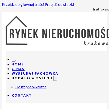
Przejdź do głównej treści
Przejdź do stopki
Średnia cena
HOME
O NAS
WYSZUKAJ FACHOWCA
DODAJ OGŁOSZENIE
Dostępne wkrótce
KONTAKT