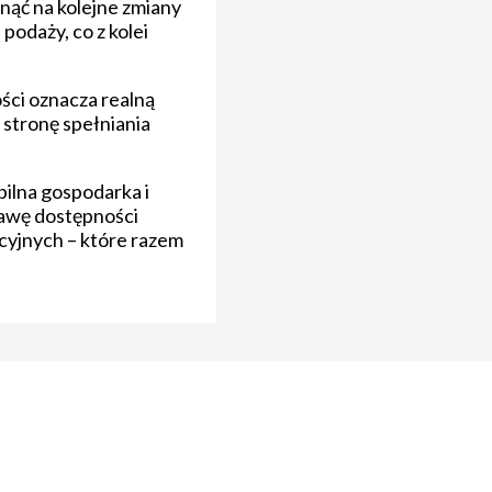
nąć na kolejne zmiany
odaży, co z kolei
ści oznacza realną
stronę spełniania
bilna gospodarka i
rawę dostępności
acyjnych – które razem