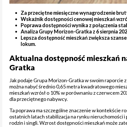
Za przeciętne miesięczne wynagrodzenie brutt
Wskaźnik dostępności cenowej mieszkań wzró
Poprawa dostępności wynika z połączenia stab
Analiza Grupy Morizon-Gratka z 6 sierpnia 2
Lepsza dostępność mieszkań zwiększa szanse 
lokum.
Aktualna dostępność mieszkań na
Gratka
Jak podaje Grupa Morizon-Gratka w swoim raporcie z 
można nabyć średnio 0,65 metra kwadratowego mieszk
mieszkań wzrósł o 10% w porównaniu z czerwcem 2024 
dla przeciętnego nabywcy.
Ta poprawa ma szczególne znaczenie w kontekście r
ostatnich latach stabilizacja na rynku nieruchomośc
rodzin i singli. Wzrost dostępności mieszkań może za