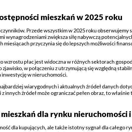
dostępności mieszkań w 2025 roku
h czynników. Przede wszystkim w 2025 roku obserwujemy st
ymi wynagrodzeniami zwiększa siłę nabywczą potencjalny
ch miesiącach przyczynia się do lepszych możliwości fina
wzrostu płac jest widoczna w różnych sektorach gospodar
zjawisko, w połączeniu z utrzymującą się względną stabil
na inwestycję w nieruchomości.
najbardziej wiarygodnych i aktualnych źródeł danych dot
 innych źródeł może ograniczać pełen obraz, to właśnie ta
mieszkań dla rynku nieruchomości i
ość dla kupujących, ale także istotny sygnał dla całego r