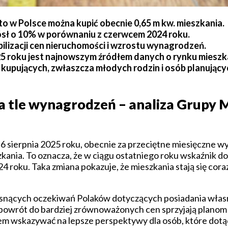
o w Polsce można kupić obecnie 0,65 m kw. mieszkania.
sł o 10% w porównaniu z czerwcem 2024 roku.
ilizacji cen nieruchomości i wzrostu wynagrodzeń.
025 roku jest najnowszym źródłem danych o rynku miesz
kupujących, zwłaszcza młodych rodzin i osób planując
 tle wynagrodzeń – analiza Grupy 
6 sierpnia 2025 roku, obecnie za przeciętne miesięczne 
ania. To oznacza, że w ciągu ostatniego roku wskaźnik d
roku. Taka zmiana pokazuje, że mieszkania stają się cora
osnących oczekiwań Polaków dotyczących posiadania wła
i i powrót do bardziej zrównoważonych cen sprzyjają plan
tem wskazywać na lepsze perspektywy dla osób, które dotąd