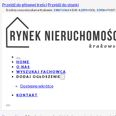
Przejdź do głównej treści
Przejdź do stopki
Średnia cena mieszkań w Krakowie:
13867 zł/m2
• EUR:
4.2293
• DOL:
3.5936
• FUNT:
HOME
O NAS
WYSZUKAJ FACHOWCA
DODAJ OGŁOSZENIE
Dostępne wkrótce
KONTAKT