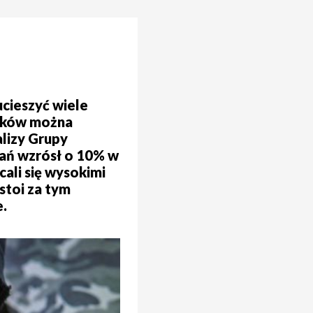
cieszyć wiele
laków można
alizy Grupy
kań wzrósł o 10% w
cali się wysokimi
stoi za tym
e.