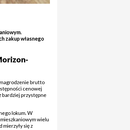
kaniowym.
ych zakup własnego
Morizon-
wynagrodzenie brutto
ostępności cenowej
z bardziej przystępne
snego lokum. W
om mieszkaniowym wielu
 mierzyły się z