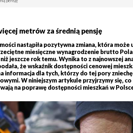
nią pensję
więcej metrów za średnią pensję
omości nastąpiła pozytywna zmiana, która może u
rzeciętne miesięczne wynagrodzenie brutto Po
iż jeszcze rok temu. Wynika to z najnowszej an
 podała, że wskaźnik dostępności cenowej miesz
informacja dla tych, którzy do tej pory zniechę
owymi. W niniejszym artykule przyjrzymy się, co 
ywają na poprawę dostępności mieszkań w Polsc