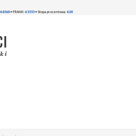
4.8568
• FRANK:
4.5555
• Stopa procentowa:
4,00