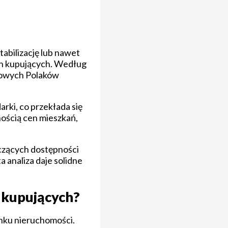
abilizację lub nawet
ch kupujących. Według
nsowych Polaków
ki, co przekłada się
nością cen mieszkań,
yczących dostępności
 analiza daje solidne
 kupujących?
ynku nieruchomości.