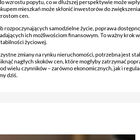
do wzrostu popytu, co w dłuższej perspektywie może wpły
kupem mieszkań może skłonić inwestorów do zwiększenia p
zrostom cen.
sób rozpoczynających samodzielne życie, poprawa dostępno
adających ich możliwościom finansowym. To ważny krok w 
abilności życiowej.
zystne zmiany na rynku nieruchomości, potrzebna jest sta
uniknąć nagłych skoków cen, które mogłyby zatrzymać pop
 od wielu czynników – zarówno ekonomicznych, jak i regul
y dziś.