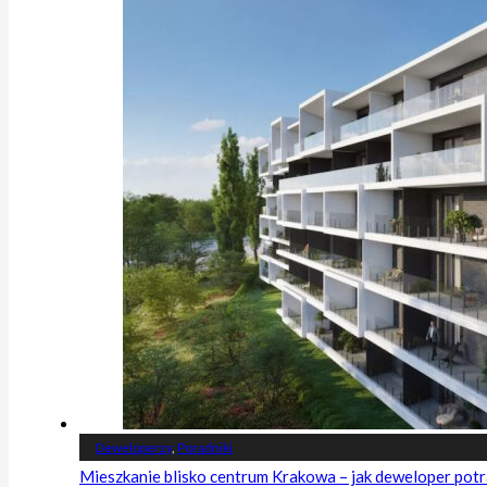
Deweloperzy
,
Poradniki
Mieszkanie blisko centrum Krakowa – jak deweloper potr