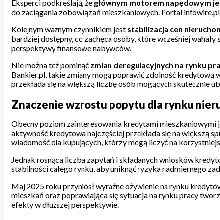
Eksperci podkreślają, że
głównym motorem napędowym jes
do zaciągania zobowiązań mieszkaniowych. Portal infowire.pl 
Kolejnym ważnym czynnikiem jest
stabilizacja cen nierucho
bardziej dostępny, co zachęca osoby, które wcześniej wahały s
perspektywy finansowe nabywców.
Nie można też pominąć
zmian deregulacyjnych na rynku pr
Bankier.pl, takie zmiany mogą poprawić zdolność kredytową 
przekłada się na większą liczbę osób mogących skutecznie ub
Znaczenie wzrostu popytu dla rynku nier
Obecny poziom zainteresowania kredytami mieszkaniowymi jes
aktywność kredytowa najczęściej przekłada się na większą spr
wiadomość dla kupujących, którzy mogą liczyć na korzystniej
Jednak rosnąca liczba zapytań i składanych wniosków kredyt
stabilności całego rynku, aby uniknąć ryzyka nadmiernego zad
Maj 2025 roku przyniósł wyraźne ożywienie na rynku kredytów
mieszkań oraz poprawiająca się sytuacja na rynku pracy tworzą
efekty w dłuższej perspektywie.