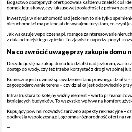
Bogactwo dostępnych ofert pozwala każdemu znaleźć coś idea
domek letniskowy, czy luksusowej posiadłości z pełnym zaplec
Inwestycja w nieruchomość nad jeziorem to nie tylko spełnien
nieruchomości ma potencjał do wynajmu turystom, co czyni je
Jak wskazuje wspolczesna.pl, rosnące zainteresowanie nieruch
z dala od miejskiego zgiełku. To zjawisko napędza popyt i ro
Na co zwrócić uwagę przy zakupie domu n
Decydując się na zakup domu lub działki nad jeziorem, warto 
dostęp do wody, czy też trzeba korzystać z drogi wspólnej lub
Konieczne jest również sprawdzenie stanu prawnego działki – 
zagospodarowanie terenu – czy działka jest odpowiednio prz
Infrastruktura to kolejny ważny element – warto przeanalizo
istniejących budynków. To wszystko wpływa na komfort użytk
Kupujący powinni rozważyć zarówno aspekty rekreacyjne – czyl
podkreśla wspolczesna.pl, ogromna różnorodność ofert na ry
—