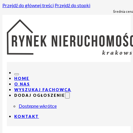
Przejdź do głównej treści
Przejdź do stopki
Średnia cena
HOME
O NAS
WYSZUKAJ FACHOWCA
DODAJ OGŁOSZENIE
Dostępne wkrótce
KONTAKT