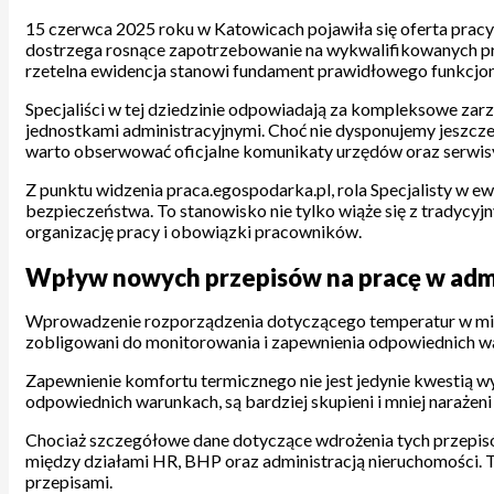
15 czerwca 2025 roku w Katowicach pojawiła się oferta pracy 
dostrzega rosnące zapotrzebowanie na wykwalifikowanych prac
rzetelna ewidencja stanowi fundament prawidłowego funkcjono
Specjaliści w tej dziedzinie odpowiadają za kompleksowe zar
jednostkami administracyjnymi. Choć nie dysponujemy jeszc
warto obserwować oficjalne komunikaty urzędów oraz serwisy
Z punktu widzenia praca.egospodarka.pl, rola Specjalisty w 
bezpieczeństwa. To stanowisko nie tylko wiąże się z tradyc
organizację pracy i obowiązki pracowników.
Wpływ nowych przepisów na pracę w admi
Wprowadzenie rozporządzenia dotyczącego temperatur w mie
zobligowani do monitorowania i zapewnienia odpowiednich wa
Zapewnienie komfortu termicznego nie jest jedynie kwestią wy
odpowiednich warunkach, są bardziej skupieni i mniej narażeni
Chociaż szczegółowe dane dotyczące wdrożenia tych przepisów
między działami HR, BHP oraz administracją nieruchomości. 
przepisami.