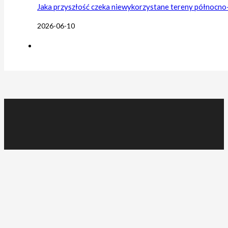
Jaka przyszłość czeka niewykorzystane tereny północn
2026-06-10