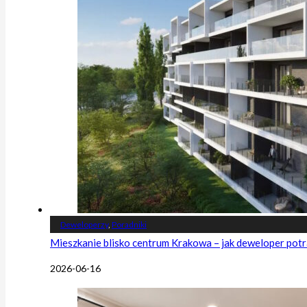
Deweloperzy
,
Poradniki
Mieszkanie blisko centrum Krakowa – jak deweloper potr
2026-06-16