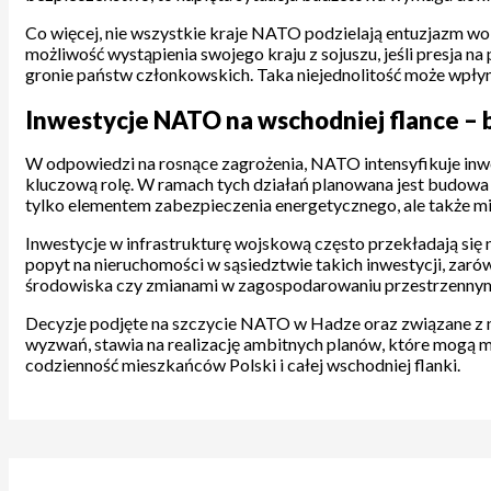
Co więcej, nie wszystkie kraje NATO podzielają entuzjazm w
możliwość wystąpienia swojego kraju z sojuszu, jeśli presja n
gronie państw członkowskich. Taka niejednolitość może wpłyn
Inwestycje NATO na wschodniej flance – 
W odpowiedzi na rosnące zagrożenia, NATO intensyfikuje inwes
kluczową rolę. W ramach tych działań planowana jest budowa no
tylko elementem zabezpieczenia energetycznego, ale także mi
Inwestycje w infrastrukturę wojskową często przekładają si
popyt na nieruchomości w sąsiedztwie takich inwestycji, zaró
środowiska czy zmianami w zagospodarowaniu przestrzenny
Decyzje podjęte na szczycie NATO w Hadze oraz związane z ni
wyzwań, stawia na realizację ambitnych planów, które mogą mie
codzienność mieszkańców Polski i całej wschodniej flanki.