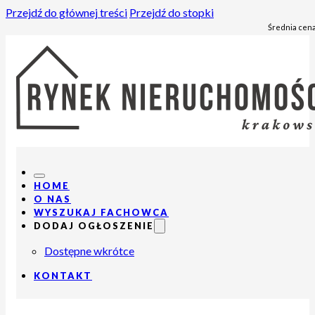
Przejdź do głównej treści
Przejdź do stopki
Średnia cena
HOME
O NAS
WYSZUKAJ FACHOWCA
DODAJ OGŁOSZENIE
Dostępne wkrótce
KONTAKT