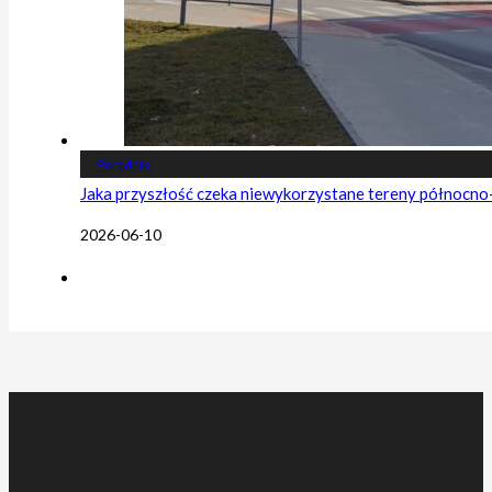
Poradniki
Jaka przyszłość czeka niewykorzystane tereny północn
2026-06-10