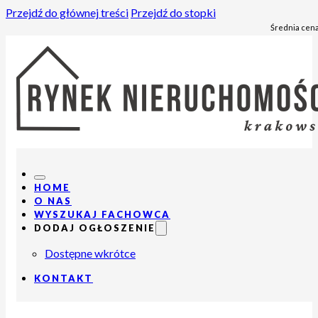
Przejdź do głównej treści
Przejdź do stopki
Średnia cena
HOME
O NAS
WYSZUKAJ FACHOWCA
DODAJ OGŁOSZENIE
Dostępne wkrótce
KONTAKT