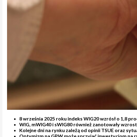
8 września 2025 roku indeks WIG20 wzrósł o 1,8 proc
WIG, mWIG40 i sWIG80 również zanotowały wzrosty
Kolejne dni na rynku zależą od opinii TSUE oraz syt
Optymizm na GPW może sprzyjać inwestycjom na ry