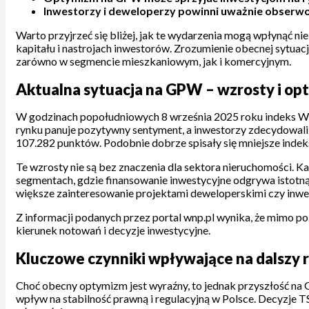
Inwestorzy i deweloperzy powinni uważnie obserwo
Warto przyjrzeć się bliżej, jak te wydarzenia mogą wpłynąć ni
kapitału i nastrojach inwestorów. Zrozumienie obecnej sytuac
zarówno w segmencie mieszkaniowym, jak i komercyjnym.
Aktualna sytuacja na GPW – wzrosty i o
W godzinach popołudniowych 8 września 2025 roku indeks WIG
rynku panuje pozytywny sentyment, a inwestorzy zdecydowali 
107.282 punktów. Podobnie dobrze spisały się mniejsze indek
Te wzrosty nie są bez znaczenia dla sektora nieruchomości. K
segmentach, gdzie finansowanie inwestycyjne odgrywa istotną
większe zainteresowanie projektami deweloperskimi czy inwe
Z informacji podanych przez portal wnp.pl wynika, że mimo p
kierunek notowań i decyzje inwestycyjne.
Kluczowe czynniki wpływające na dalszy r
Choć obecny optymizm jest wyraźny, to jednak przyszłość na G
wpływ na stabilność prawną i regulacyjną w Polsce. Decyzje T