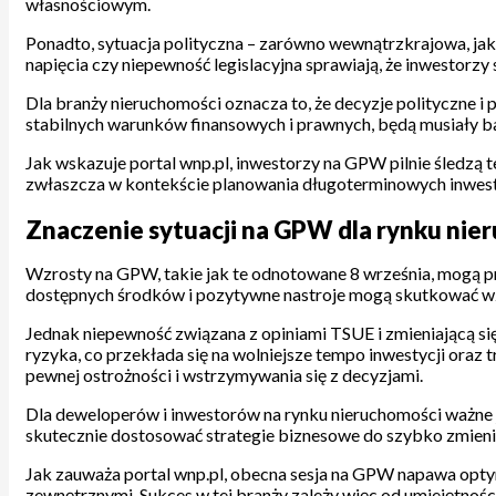
własnościowym.
Ponadto, sytuacja polityczna – zarówno wewnątrzkrajowa, jak 
napięcia czy niepewność legislacyjna sprawiają, że inwestorzy s
Dla branży nieruchomości oznacza to, że decyzje polityczne 
stabilnych warunków finansowych i prawnych, będą musiały b
Jak wskazuje portal wnp.pl, inwestorzy na GPW pilnie śledzą 
zwłaszcza w kontekście planowania długoterminowych inwest
Znaczenie sytuacji na GPW dla rynku nie
Wzrosty na GPW, takie jak te odnotowane 8 września, mogą p
dostępnych środków i pozytywne nastroje mogą skutkować wz
Jednak niepewność związana z opiniami TSUE i zmieniającą si
ryzyka, co przekłada się na wolniejsze tempo inwestycji ora
pewnej ostrożności i wstrzymywania się z decyzjami.
Dla deweloperów i inwestorów na rynku nieruchomości ważne 
skutecznie dostosować strategie biznesowe do szybko zmieni
Jak zauważa portal wnp.pl, obecna sesja na GPW napawa opty
zewnętrznymi. Sukces w tej branży zależy więc od umiejętnoś