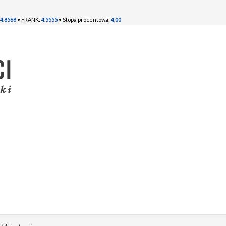
4.8568
• FRANK:
4.5555
• Stopa procentowa:
4,00