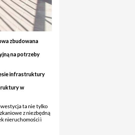
awowa zbudowana
jną na potrzeby
ie infrastruktury
truktury w
westycja ta nie tylko
szkaniowe z niezbędną
ek nieruchomości i