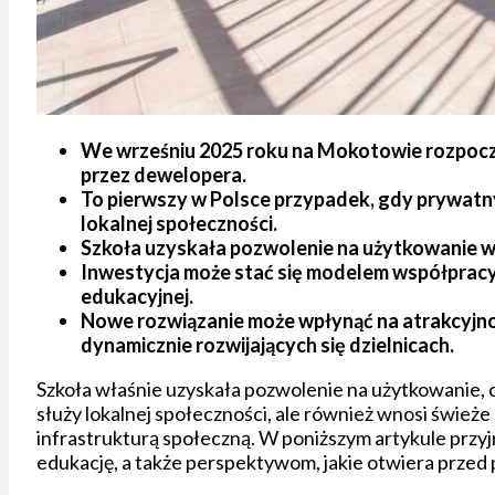
We wrześniu 2025 roku na Mokotowie rozpoc
przez dewelopera.
To pierwszy w Polsce przypadek, gdy prywat
lokalnej społeczności.
Szkoła uzyskała pozwolenie na użytkowanie w s
Inwestycja może stać się modelem współprac
edukacyjnej.
Nowe rozwiązanie może wpłynąć na atrakcyjnoś
dynamicznie rozwijających się dzielnicach.
Szkoła właśnie uzyskała pozwolenie na użytkowanie, c
służy lokalnej społeczności, ale również wnosi świe
infrastrukturą społeczną. W poniższym artykule przyjr
edukację, a także perspektywom, jakie otwiera przed 