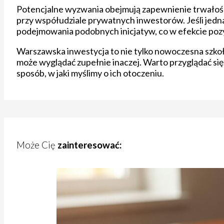
Potencjalne wyzwania obejmują zapewnienie trwałości 
przy współudziale prywatnych inwestorów. Jeśli jedn
podejmowania podobnych inicjatyw, co w efekcie pozyt
Warszawska inwestycja to nie tylko nowoczesna szkoł
może wyglądać zupełnie inaczej. Warto przyglądać się t
sposób, w jaki myślimy o ich otoczeniu.
Może Cię
zainteresować: