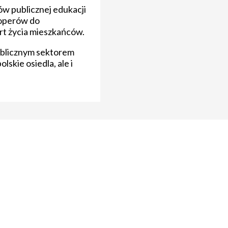
ów publicznej edukacji
loperów do
rt życia mieszkańców.
ublicznym sektorem
skie osiedla, ale i