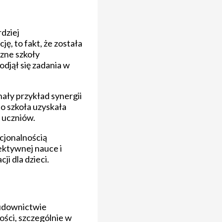
dziej
, to fakt, że została
zne szkoły
djął się zadania w
nały przykład synergii
o szkoła uzyskała
 uczniów.
cjonalnością
ektywnej nauce i
i dla dzieci.
budownictwie
ości, szczególnie w