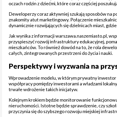
oczach rodzin z dziećmi, które coraz częściej poszukuj
Deweloperzy coraz aktywniej szukają sposobów na podn
znakomity atut marketingowy. Połączenie mieszkalnic
dynamicznie rozwijających się dzielnicach miast, gdz
Jak wynika z informacji warszawa.naszemiasto.pl, w
przyspieszyć rozwój infrastruktury edukacyjnej, poma
mieszkańców. To również dowód na to, że rola dewelo
całych, zintegrowanych przestrzeni do życia i nauki.
Perspektywy i wyzwania na przy
Wprowadzenie modelu, w którym prywatny inwestor bu
współpracy pomiędzy inwestorami a władzami lokalnym
trwałe wdrożenie takich inicjatyw.
Kolejnym krokiem będzie monitorowanie funkcjonowan
nieruchomości. Istotne będzie sprawdzenie, czy szkoł
przyczynia się do szybszego rozwoju miejskiej infrast