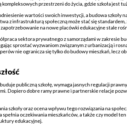
ą kompleksowych przestrzeni do życia, gdzie szkoła jest tu
iesienie wartości swoich inwestycji, a budowa szkoły na 
twa z infrastrukturą społeczną może stać się standardem,
ie zapotrzebowanie na nowe placówki edukacyjne stale rośn
spółpraca sektora prywatnego z samorządami w zakresie b
gając sprostać wyzwaniom związanym z urbanizacją i rosną
perów nie ogranicza się tylko do budowy mieszkań, lecz o
szłość
duje publiczną szkołę, wymaga jasnych regulacji prawny
i. Dopiero dobre ramy prawne i partnerskie relacje pozw
ia szkoły oraz ocena wpływu tego rozwiązania na społecz
a spełnia oczekiwania mieszkańców, a także czy model ten
ruktury edukacyjnej.