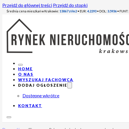
Przejdź do głównej treści
Przejdź do stopki
Średnia cena mieszkań w Krakowie:
13867 zł/m2
• EUR:
4.2293
• DOL:
3.5936
• FUNT:
HOME
O NAS
WYSZUKAJ FACHOWCA
DODAJ OGŁOSZENIE
Dostępne wkrótce
KONTAKT