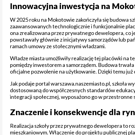
Innowacyjna inwestycja na Moko
W 2025 roku na Mokotowie zakończyła się budowa szko
zaawansowanych technologicznie i funkcjonalnie plac
ona zrealizowana przez prywatnego dewelopera, co je
powstawały głównie z inicjatywy samorządów lub pańs
ramach umowy ze stołecznymi władzami.
Władze miasta umożliwiły realizację tej placówki na t
pomiędzy inwestorem a samorządem. Budowa trwała kilk
oficjalne pozwolenie na użytkowanie. Dzięki temu już
Jak podaje portal warszawa.naszemiasto.pl, szkoła wy
dostosowaną do współczesnych standardów edukacyjn
integracji społecznej, wyposażono go w przestronne sa
Znaczenie i konsekwencje dla ryn
Realizacja szkoły przez prywatnego dewelopera to r
mieszkaniowym. Włączenie do projektu publicznej plac