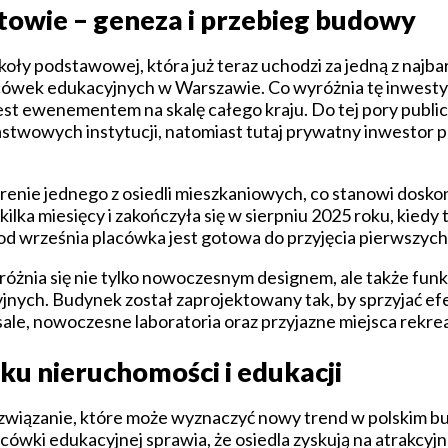
towie – geneza i przebieg budowy
ły podstawowej, która już teraz uchodzi za jedną z najbar
ówek edukacyjnych w Warszawie. Co wyróżnia tę inwestycję
st ewenementem na skalę całego kraju. Do tej pory public
twowych instytucji, natomiast tutaj prywatny inwestor po
erenie jednego z osiedli mieszkaniowych, co stanowi dosko
a miesięcy i zakończyła się w sierpniu 2025 roku, kiedy t
 od września placówka jest gotowa do przyjęcia pierwszych
różnia się nie tylko nowoczesnym designem, ale także funk
ych. Budynek został zaprojektowany tak, by sprzyjać ef
le, nowoczesne laboratoria oraz przyjazne miejsca rekreacj
ku nieruchomości i edukacji
ozwiązanie, które może wyznaczyć nowy trend w polskim 
ówki edukacyjnej sprawia, że osiedla zyskują na atrakcyjn