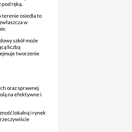
ż pod ręką.
terenie osiedla to
 zwłaszcza w
ie.
udowy szkół może
cą liczbą
bejmuje tworzenie
ch oraz sprawnej
olą na efektywne i
ność lokalną i rynek
 rzeczywiście