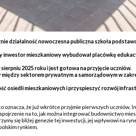
znie działalność nowoczesna publiczna szkoła podst
ny inwestor mieszkaniowy wybudował placówkę edukacy
ierpniu 2025 roku i jest gotowa na przyjęcie uczniów.
y między sektorem prywatnym a samorządowym w zakres
ć osiedli mieszkaniowych i przyspieszyć rozwój infras
o oznacza, że już wkrótce przyjmie pierwszych uczniów. In
że spojrzenie na to, jak można integrować budownictwo mie
zymy się bliżej genezie tej inwestycji, jej wpływowi na ryn
polskim rynkiem.