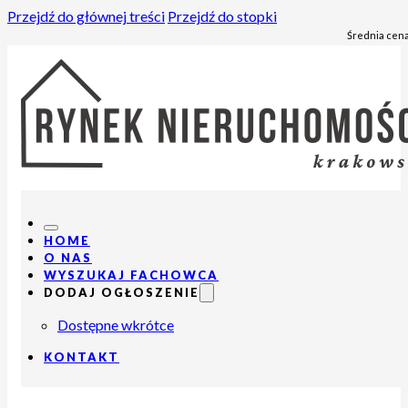
Przejdź do głównej treści
Przejdź do stopki
Średnia cena
HOME
O NAS
WYSZUKAJ FACHOWCA
DODAJ OGŁOSZENIE
Dostępne wkrótce
KONTAKT