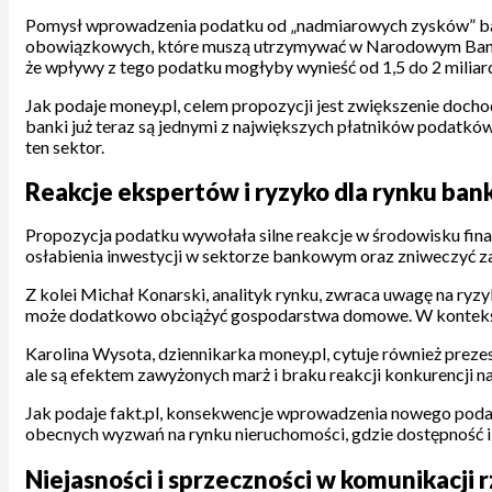
Pomysł wprowadzenia podatku od „nadmiarowych zysków” bankó
obowiązkowych, które muszą utrzymywać w Narodowym Banku P
że wpływy z tego podatku mogłyby wynieść od 1,5 do 2 miliar
Jak podaje money.pl, celem propozycji jest zwiększenie doc
banki już teraz są jednymi z największych płatników podatków 
ten sektor.
Reakcje ekspertów i ryzyko dla rynku ba
Propozycja podatku wywołała silne reakcje w środowisku fina
osłabienia inwestycji w sektorze bankowym oraz zniweczyć za
Z kolei Michał Konarski, analityk rynku, zwraca uwagę na ry
może dodatkowo obciążyć gospodarstwa domowe. W kontekście
Karolina Wysota, dziennikarka money.pl, cytuje również prez
ale są efektem zawyżonych marż i braku reakcji konkurencji n
Jak podaje fakt.pl, konsekwencje wprowadzenia nowego podat
obecnych wyzwań na rynku nieruchomości, gdzie dostępność i
Niejasności i sprzeczności w komunikacji 