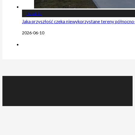
Poradniki
Jaka przyszłość czeka niewykorzystane tereny północn
2026-06-10