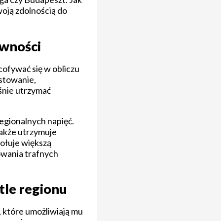
woją zdolnością do
ewności
ofywać się w obliczu
stowanie,
śnie utrzymać
egionalnych napięć.
także utrzymuje
ołuje większą
owania trafnych
tle regionu
, które umożliwiają mu