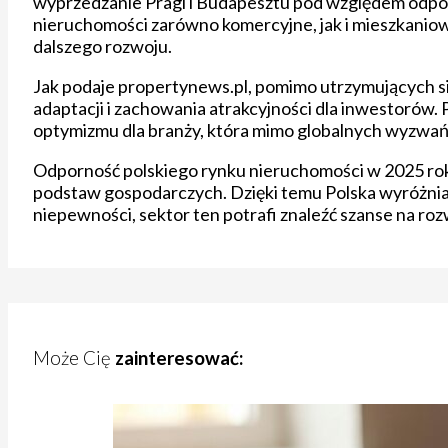
wyprzedzanie Pragi i Budapesztu pod względem odpor
nieruchomości zarówno komercyjne, jak i mieszkaniow
dalszego rozwoju.
Jak podaje propertynews.pl, pomimo utrzymujących się
adaptacji i zachowania atrakcyjności dla inwestorów
optymizmu dla branży, która mimo globalnych wyzwań 
Odporność polskiego rynku nieruchomości w 2025 roku
podstaw gospodarczych. Dzięki temu Polska wyróżnia
niepewności, sektor ten potrafi znaleźć szanse na rozw
Może Cię
zainteresować: