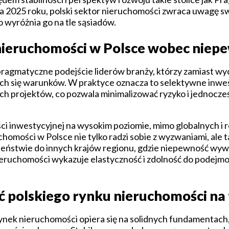
da 2025 roku, polski sektor nieruchomości zwraca uwagę s
 wyróżnia go na tle sąsiadów.
nieruchomości w Polsce wobec niep
ragmatyczne podejście liderów branży, którzy zamiast wyc
cych się warunków. W praktyce oznacza to selektywne inwe
ych projektów, co pozwala minimalizować ryzyko i jednocze
ci inwestycyjnej na wysokim poziomie, mimo globalnych i r
chomości w Polsce nie tylko radzi sobie z wyzwaniami, ale 
eństwie do innych krajów regionu, gdzie niepewność wyw
nieruchomości wykazuje elastyczność i zdolność do podejm
 polskiego rynku nieruchomości na 
 rynek nieruchomości opiera się na solidnych fundamentach