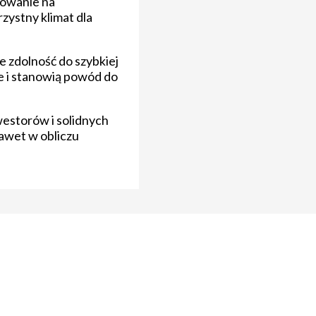
bowanie na
zystny klimat dla
e zdolność do szybkiej
e i stanowią powód do
estorów i solidnych
awet w obliczu