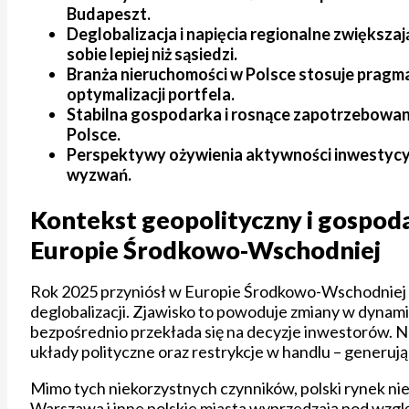
Budapeszt.
Deglobalizacja i napięcia regionalne zwiększ
sobie lepiej niż sąsiedzi.
Branża nieruchomości w Polsce stosuje pragma
optymalizacji portfela.
Stabilna gospodarka i rosnące zapotrzebowani
Polsce.
Perspektywy ożywienia aktywności inwestycyj
wyzwań.
Kontekst geopolityczny i gospod
Europie Środkowo-Wschodniej
Rok 2025 przyniósł w Europie Środkowo-Wschodniej 
deglobalizacji. Zjawisko to powoduje zmiany w dynami
bezpośrednio przekłada się na decyzje inwestorów. N
układy polityczne oraz restrykcje w handlu – generują
Mimo tych niekorzystnych czynników, polski rynek n
Warszawa i inne polskie miasta wyprzedzają pod wzglę