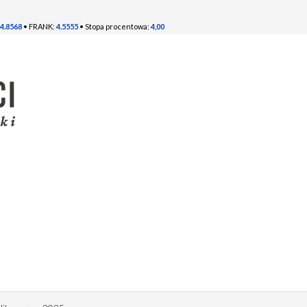
4.8568
• FRANK:
4.5555
• Stopa procentowa:
4,00