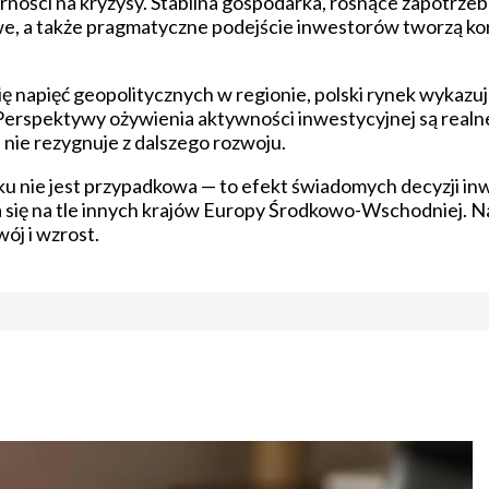
ności na kryzysy. Stabilna gospodarka, rosnące zapotrze
e, a także pragmatyczne podejście inwestorów tworzą kor
 napięć geopolitycznych w regionie, polski rynek wykazuj
. Perspektywy ożywienia aktywności inwestycyjnej są realn
nie rezygnuje z dalszego rozwoju.
 nie jest przypadkowa — to efekt świadomych decyzji inw
 się na tle innych krajów Europy Środkowo-Wschodniej. N
ój i wzrost.