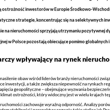
ają ostrożność inwestorów w Europie Środkowo-Wschodni
tyczne strategie, koncentrując się na selektywnych inw
e na nieruchomości sprzyjają utrzymaniu pozytywnej d
nej w Polsce pozostają obiecujące pomimo globalnych i
arczy wpływający na rynek nieruch
nasilenie obaw wśród liderów branży nieruchomości zwią
ce inwestycji, a także zwiększa niepewność na rynkach re
apięcia geopolityczne – obejmujące wyzwania bezpieczeńs
 klimat ostrożności, który widoczny jest w wielu krajach te
ieruchomości zachowuje wyraźną odporność. Analizy poró
dem stabilności i perspektyw rozwoju takie stolice jak Pr