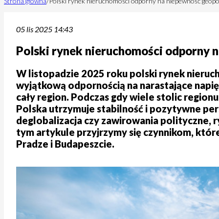
Strona główna
/
Polski rynek nieruchomości odporny na niepewność geopo
05 lis 2025 14:43
Polski rynek nieruchomości odporny 
W listopadzie 2025 roku polski rynek nieru
wyjątkową odpornością na narastające napię
cały region. Podczas gdy wiele stolic region
Polska utrzymuje stabilność i pozytywne per
deglobalizacja czy zawirowania polityczne,
tym artykule przyjrzymy się czynnikom, któr
Pradze i Budapeszcie.