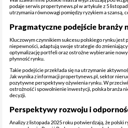
podaje serwis propertynews.pl w artykule z 5 listopa
utrzymania równowagi pomiędzy ryzykiem a szansą, co
Pragmatyczne podejście branży 
Kluczowym czynnikiem sukcesu polskiego rynku jest p
niepewności, adaptują swoje strategie do zmieniają
optymalizację portfeli oraz ostrożne wybieranie now
płynność rynku.
Takie podejście przekłada się na utrzymanie aktywnoś
Jak wynika z informacji propertynews.pl, sektor nieru
pozytywne perspektywy ożywienia rynku. W przeciwi
ostrożność i spowolnienie inwestycji, polska branża 
decyzji.
Perspektywy rozwoju i odporność
Analizy z listopada 2025 roku potwierdzają, że polski