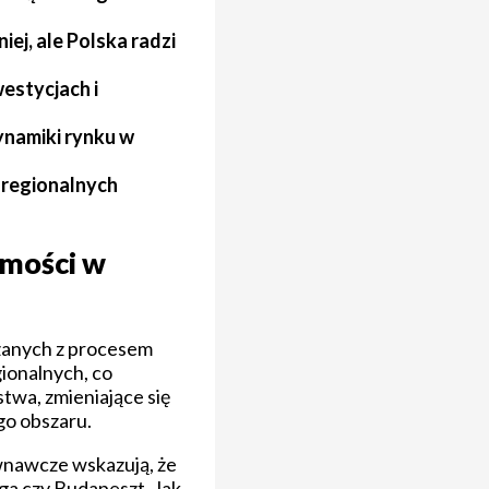
ej, ale Polska radzi
estycjach i
ynamiki rynku w
 regionalnych
omości w
zanych z procesem
gionalnych, co
twa, zmieniające się
go obszaru.
wnawcze wskazują, że
aga czy Budapeszt. Jak