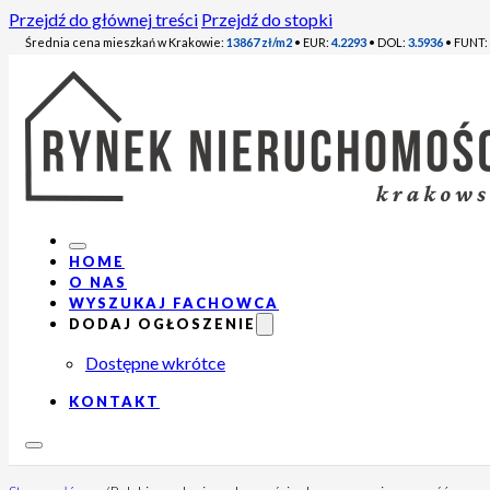
Przejdź do głównej treści
Przejdź do stopki
Średnia cena mieszkań w Krakowie:
13867 zł/m2
• EUR:
4.2293
• DOL:
3.5936
• FUNT:
HOME
O NAS
WYSZUKAJ FACHOWCA
DODAJ OGŁOSZENIE
Dostępne wkrótce
KONTAKT