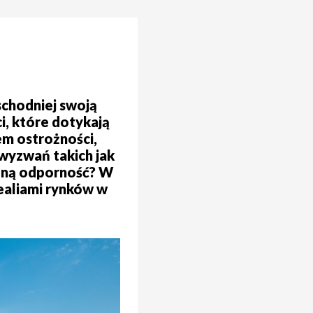
schodniej swoją
i, które dotykają
em ostrożności,
 wyzwań takich jak
czną odporność? W
realiami rynków w