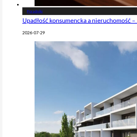
Poradniki
Upadłość konsumencka a nieruchomość – 
2026-07-29