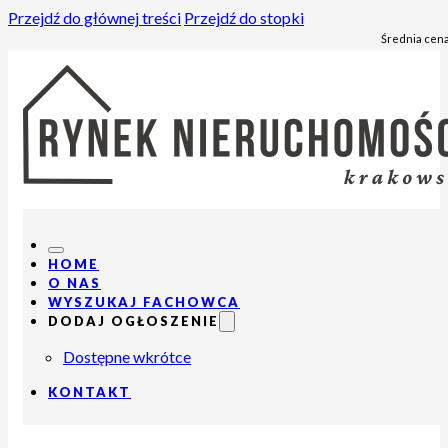
Przejdź do głównej treści
Przejdź do stopki
Średnia cena
HOME
O NAS
WYSZUKAJ FACHOWCA
DODAJ OGŁOSZENIE
Dostępne wkrótce
KONTAKT