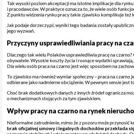
Tak wysoki poziom akceptacji ma istotne implikacje dla rynk
i pracodawców. W praktyce oznacza to, że wiele osób funkcjo
Z punktu widzenia rynku pracy takie zjawisko komplikuje też 
Jak podaje dorzeczy.pl, wyniki tego badania zostały upubliczn
jego wyzwań.
Przyczyny usprawiedliwiania pracy na cza
Dlaczego tak wielu Polaków usprawiedliwia pracę na czarn
obywatele. Wysokie koszty życia i rosnące wydatki sprawiają,
Dla wielu osób praca na czarno jest więc sposobem na zachow
To zjawisko ma również wymiar społeczny – praca na czarno j
odbierane jako nadmierne obciążenie. W pewnym sensie jest to
Choć brak dodatkowych danych z innych źródeł ogranicza możli
o mechanizmach stojących za tym zjawiskiem.
Wpływ pracy na czarno na rynek nierucho
Nieformalne zatrudnienie, mimo że z pozoru może przynosić 
brak oficjalnej umowy i legalnych dochodów przekłada si
wymagają stabilnych i udokumentowanych źródeł dochodu. Osob