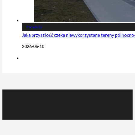
Poradniki
Jaka przyszłość czeka niewykorzystane tereny północn
2026-06-10