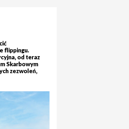
cić
 flippingu.
cyjna, od teraz
ędem Skarbowym
nych zezwoleń,