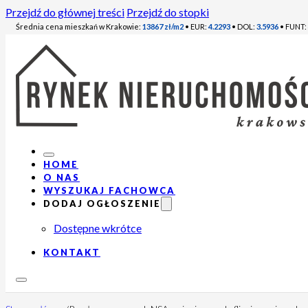
Przejdź do głównej treści
Przejdź do stopki
Średnia cena mieszkań w Krakowie:
13867 zł/m2
• EUR:
4.2293
• DOL:
3.5936
• FUNT:
HOME
O NAS
WYSZUKAJ FACHOWCA
DODAJ OGŁOSZENIE
Dostępne wkrótce
KONTAKT