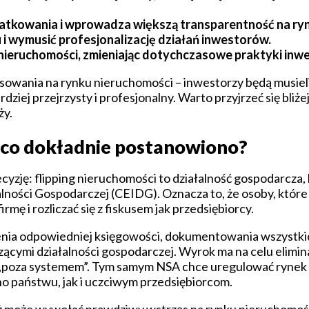
atkowania i wprowadza większą transparentność na ryn
i wymusić profesjonalizację działań inwestorów.
ieruchomości, zmieniając dotychczasowe praktyki inwe
wania na rynku nieruchomości – inwestorzy będą musieli
rdziej przejrzysty i profesjonalny. Warto przyjrzeć się bliże
ży.
 co dokładnie postanowiono?
cyzję: flipping nieruchomości to działalność gospodarcza
łalności Gospodarczej (CEIDG). Oznacza to, że osoby, które
ę i rozliczać się z fiskusem jak przedsiębiorcy.
enia odpowiedniej księgowości, dokumentowania wszystkic
cymi działalności gospodarczej. Wyrok ma na celu elimina
c „poza systemem”. Tym samym NSA chce uregulować rynek 
o państwu, jak i uczciwym przedsiębiorcom.