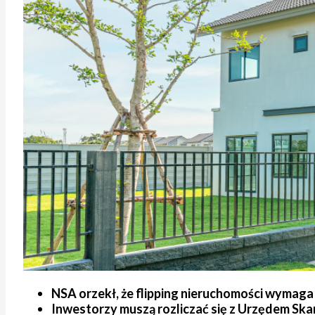
NSA orzekł, że flipping nieruchomości wymaga 
Inwestorzy muszą rozliczać się z Urzędem Ska