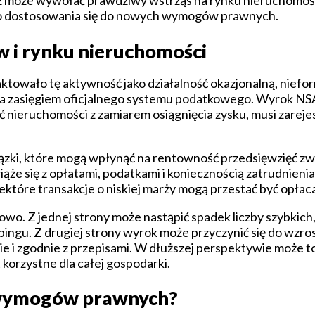
dyż może wywołać prawdziwy wstrząs na rynku nieruchomoś
ego dostosowania się do nowych wymogów prawnych.
 i rynku nieruchomości
ktowało tę aktywność jako działalność okazjonalną, niefor
za zasięgiem oficjalnego systemu podatkowego. Wyrok NSA
ć nieruchomości z zamiarem osiągnięcia zysku, musi zareje
ązki, które mogą wpłynąć na rentowność przedsięwzięć zw
iąże się z opłatami, podatkami i koniecznością zatrudnieni
ektóre transakcje o niskiej marży mogą przestać być opłac
o. Z jednej strony może nastąpić spadek liczby szybkich
pingu. Z drugiej strony wyrok może przyczynić się do wzros
ie i zgodnie z przepisami. W dłuższej perspektywie może t
korzystne dla całej gospodarki.
 wymogów prawnych?