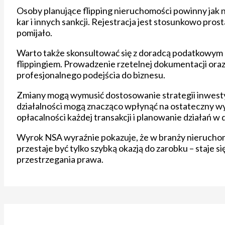
Osoby planujące flipping nieruchomości powinny jak 
kar i innych sankcji. Rejestracja jest stosunkowo pr
pomijało.
Warto także skonsultować się z doradcą podatkowym 
flippingiem. Prowadzenie rzetelnej dokumentacji ora
profesjonalnego podejścia do biznesu.
Zmiany mogą wymusić dostosowanie strategii inwestyc
działalności mogą znacząco wpłynąć na ostateczny w
opłacalności każdej transakcji i planowanie działań w
Wyrok NSA wyraźnie pokazuje, że w branży nieruchomoś
przestaje być tylko szybką okazją do zarobku – staje
przestrzegania prawa.