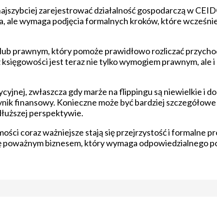
najszybciej zarejestrować działalność gospodarczą w CEID
osta, ale wymaga podjęcia formalnych kroków, które wcześni
lub prawnym, który pomoże prawidłowo rozliczać przychod
z księgowości jest teraz nie tylko wymogiem prawnym, ale
yjnej, zwłaszcza gdy marże na flippingu są niewielkie i 
ynik finansowy. Konieczne może być bardziej szczegółowe
 dłuższej perspektywie.
ci coraz ważniejsze stają się przejrzystość i formalne pr
 się poważnym biznesem, który wymaga odpowiedzialnego po