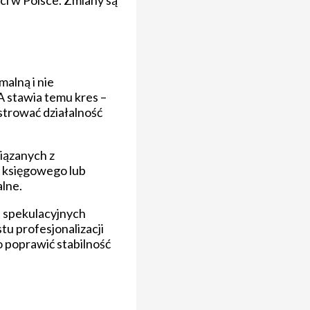
ci w Polsce. Zmiany są
malną i nie
 stawia temu kres –
strować działalność
iązanych z
a księgowego lub
alne.
, spekulacyjnych
tu profesjonalizacji
o poprawić stabilność