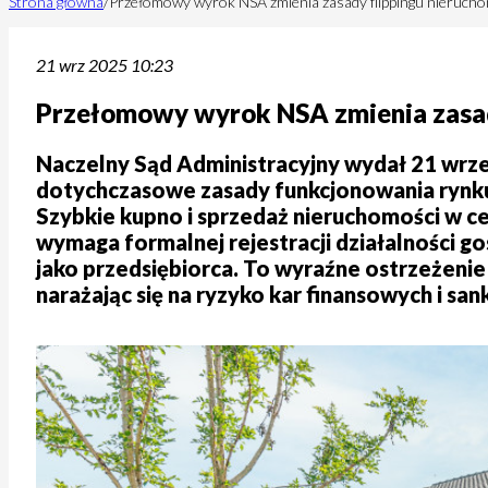
Strona główna
/
Przełomowy wyrok NSA zmienia zasady flippingu nierucho
21 wrz 2025 10:23
Przełomowy wyrok NSA zmienia zasad
Naczelny Sąd Administracyjny wydał 21 wrze
dotychczasowe zasady funkcjonowania rynku 
Szybkie kupno i sprzedaż nieruchomości w cel
wymaga formalnej rejestracji działalności 
jako przedsiębiorca. To wyraźne ostrzeżenie
narażając się na ryzyko kar finansowych i sank