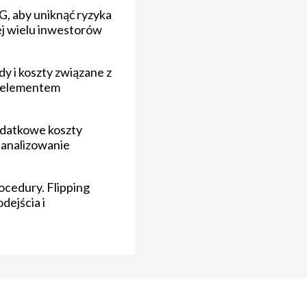
G, aby uniknąć ryzyka
ej wielu inwestorów
y i koszty związane z
 i elementem
dodatkowe koszty
 analizowanie
ocedury. Flipping
dejścia i