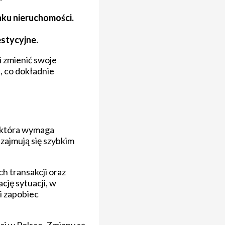
ku nieruchomości.
stycyjne.
 zmienić swoje
j, co dokładnie
, która wymaga
 zajmują się szybkim
h transakcji oraz
cję sytuacji, w
i zapobiec