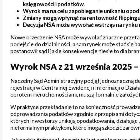
księgowości i podatków.
Wyrok ma na celu zapobieganie unikaniu opod
Zmiany mogą wpłynąć na rentowność flippingu 
Decyzja NSA może wywołać wstrząs na rynku n
Nowe orzeczenie NSA może wywołać znaczne przetaso
podejście do działalności, a sam rynek może stać się ba
postanowił sąd i jakie konsekwencje niesie to dla bran
Wyrok NSA z 21 września 2025 –
Naczelny Sąd Administracyjny podjął jednoznaczną de
rejestracji w Centralnej Ewidencji i Informacji o Dzia
obrotem nieruchomościami, muszą formalnie założyć firm
W praktyce przekłada się to na konieczność prowadz
odprowadzania podatków zgodnie z przepisami dotyczą
których inwestorzy unikają opodatkowania, działają
nieformalnym praktykom, które mogą szkodzić zarówn