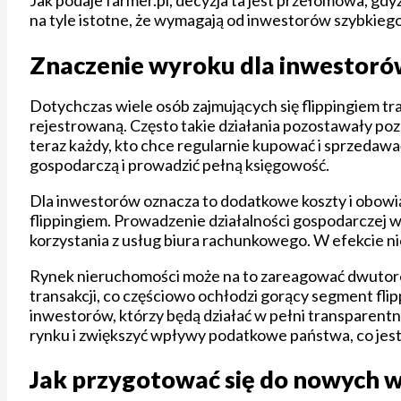
Jak podaje farmer.pl, decyzja ta jest przełomowa, g
na tyle istotne, że wymagają od inwestorów szybki
Znaczenie wyroku dla inwestorów
Dotychczas wiele osób zajmujących się flippingiem tra
rejestrowaną. Często takie działania pozostawały po
teraz każdy, kto chce regularnie kupować i sprzedawa
gospodarczą i prowadzić pełną księgowość.
Dla inwestorów oznacza to dodatkowe koszty i obowi
flippingiem. Prowadzenie działalności gospodarczej w
korzystania z usług biura rachunkowego. W efekcie ni
Rynek nieruchomości może na to zareagować dwutorow
transakcji, co częściowo ochłodzi gorący segment flip
inwestorów, którzy będą działać w pełni transparentn
rynku i zwiększyć wpływy podatkowe państwa, co jest 
Jak przygotować się do nowych