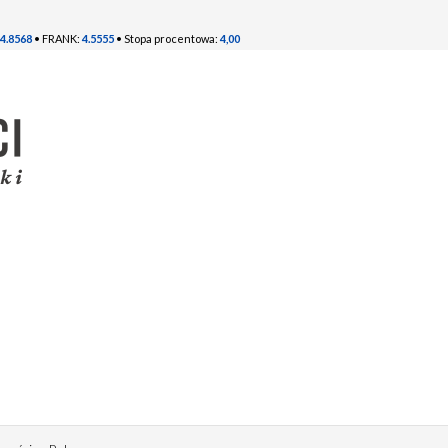
4.8568
• FRANK:
4.5555
• Stopa procentowa:
4,00