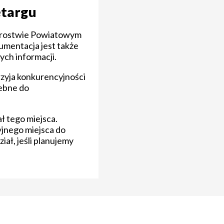
etargu
Starostwie Powiatowym
umentacja jest także
ych informacji.
rzyja konkurencyjności
zebne do
ł tego miejsca.
yjnego miejsca do
iał, jeśli planujemy