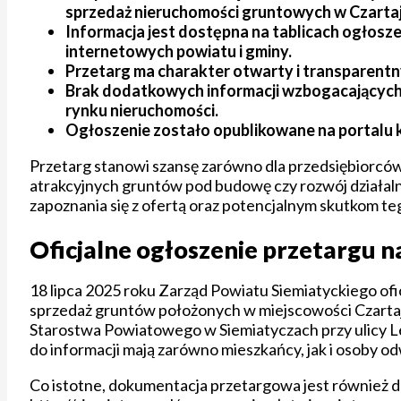
sprzedaż nieruchomości gruntowych w Czarta
Informacja jest dostępna na tablicach ogłosz
internetowych powiatu i gminy.
Przetarg ma charakter otwarty i transparentn
Brak dodatkowych informacji wzbogacających 
rynku nieruchomości.
Ogłoszenie zostało opublikowane na portalu ko
Przetarg stanowi szansę zarówno dla przedsiębiorców
atrakcyjnych gruntów pod budowę czy rozwój działaln
zapoznania się z ofertą oraz potencjalnym skutkom te
Oficjalne ogłoszenie przetargu 
18 lipca 2025 roku Zarząd Powiatu Siemiatyckiego ofi
sprzedaż gruntów położonych w miejscowości Czartaj
Starostwa Powiatowego w Siemiatyczach przy ulicy Le
do informacji mają zarówno mieszkańcy, jak i osoby od
Co istotne, dokumentacja przetargowa jest również do