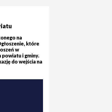
wiatu
zonego na
Ogłoszenie, które
głoszeń w
 powiatu i gminy.
azję do wejścia na