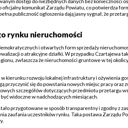
esowanym dostęp do niezbędnych danych bez konieczności o
to oficjalny komunikat Zarządu Powiatu, co potwierdza for
pełna publiczność ogłoszenia dają jasny sygnał, że przeta
go rynku nieruchomości
j demokratycznych i otwartych form sprzedaży nieruchomoś
walizacji o atrakcyjne działki. W przypadku Czartajewa ta
egionu, zwłaszcza że nieruchomości gruntowe w tej okoli
k w kierunku rozwoju lokalnej infrastruktury i ożywienia g
ogą przyczynić się do powstania nowych miejsc pracy oraz 
tkowych szczegółów dotyczących przedmiotu przetargu wsk
ą być widoczne w nadchodzących miesiącach.
ostało przygotowane w sposób transparentny i zgodny z z
ania zaufania uczestników rynku. Taka postawa Zarządu P
y.