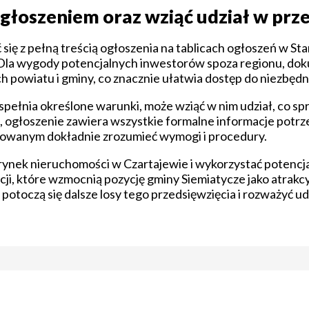
 ogłoszeniem oraz wziąć udział w prz
się z pełną treścią ogłoszenia na tablicach ogłoszeń w 
 Dla wygody potencjalnych inwestorów spoza regionu, dok
h powiatu i gminy, co znacznie ułatwia dostęp do niezbędn
 spełnia określone warunki, może wziąć w nim udział, co sp
l, ogłoszenie zawiera wszystkie formalne informacje potr
esowanym dokładnie zrozumieć wymogi i procedury.
a rynek nieruchomości w Czartajewie i wykorzystać potencja
cji, które wzmocnią pozycję gminy Siemiatycze jako atrakc
otoczą się dalsze losy tego przedsięwzięcia i rozważyć udz