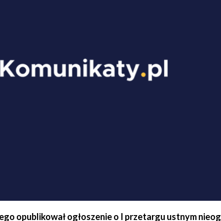
iego opublikował ogłoszenie o I przetargu ustnym nieo