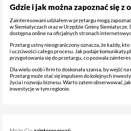
Gdzie i jak można zapoznać się z
Zainteresowani udziałem w przetargu mogą zapoznać 
w Siemiatyczach oraz w Urzędzie Gminy Siemiatycze.
dostępna online na oficjalnych stronach internetowyc
Przetarg ustny nieograniczony oznacza, że każdy, kto
i uczciwości całego procesu. Jak podaje komunikaty.p
przygotowania się do przetargu, co pozwala zainter
Dla wielu osób i firm to doskonała szansa, by wejść n
Przetarg może stać się impulsem do kolejnych inwesty
życia i rozwoju biznesu. Warto zatem obserwować, jak p
inwestycje w tym regionie.
Może Cię
zainteresować: