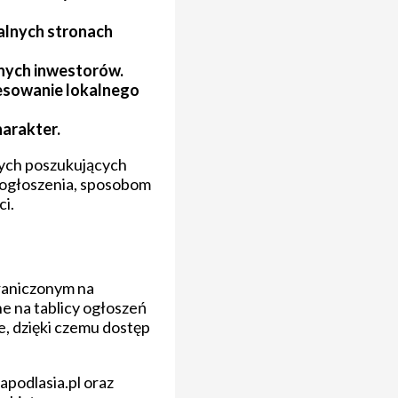
alnych stronach
anych inwestorów.
resowanie lokalnego
harakter.
nych poszukujących
m ogłoszenia, sposobom
ci.
graniczonym na
e na tablicy ogłoszeń
, dzięki czemu dostęp
apodlasia.pl oraz