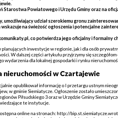
jewie.
eń Starostwa Powiatowego i Urzędu Gminy oraz na oficj
y, umożliwiający udział szerokiemu gronu zainteresow
wskazuje na świeżość ogłoszenia i potencjalne zainte
munikaty.pl, co potwierdza jego oficjalny i formalny c
 planujących inwestycje w regionie, jak i dla osób prywat
ości. W dalszej części artykułu przyjrzymy się szczegóło
go wydarzenia dla lokalnej gospodarki i rynku nieruchomoś
na nieruchomości w Czartajewie
cjalnie opublikował informację o I przetargu ustnym nieo
ew, w gminie Siemiatycze. Ogłoszenie zostało umieszczon
gionów Piłsudskiego 3 oraz w Urzędzie Gminy Siemiatycze
wiedzające te instytucje.
stępna online na stronach: http://bip.st.siemiatycze.wrot