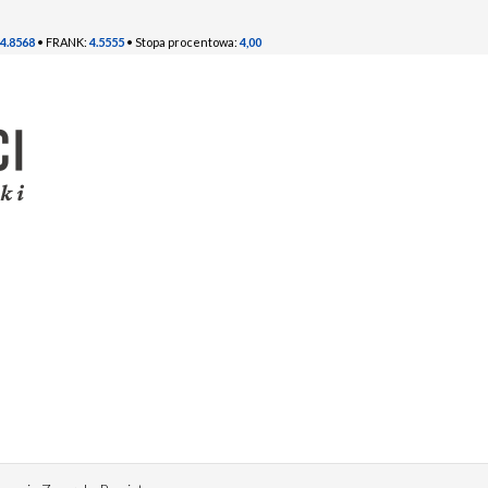
4.8568
• FRANK:
4.5555
• Stopa procentowa:
4,00