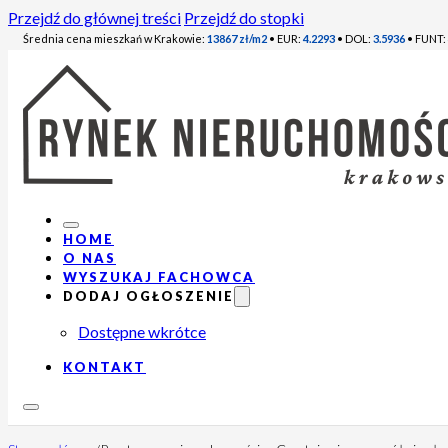
Przejdź do głównej treści
Przejdź do stopki
Średnia cena mieszkań w Krakowie:
13867 zł/m2
• EUR:
4.2293
• DOL:
3.5936
• FUNT:
HOME
O NAS
WYSZUKAJ FACHOWCA
DODAJ OGŁOSZENIE
Dostępne wkrótce
KONTAKT