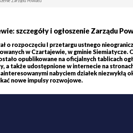
oszenie Zarządu Powiatu
wie: szczegóły i ogłoszenie Zarządu Po
ł o rozpoczęciu I przetargu ustnego nieogranic
owanych w Czartajewie, w gminie Siemiatycze. 
zostało opublikowane na oficjalnych tablicach o
 a także udostępnione w internecie na stronach
zainteresowanymi nabyciem działek niezwykłą ok
yskać nowe impulsy rozwojowe.