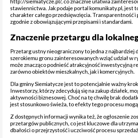
http://siemiatycze.pl/, co znacznie ułatwia zainter
stawiennictwa. Jak podaje portal komunikaty.pl, jest 
charakter całego przedsięwzięcia. Transparentność i 
zgodnie z obowiązującymi przepisami i standardami.
Znaczenie przetargu dla lokalne
Przetarg ustny nieograniczony to jedna z najbardzie
szerokiemu gronu zainteresowanych wziąć udział w ry
może znacząco podnieść atrakcyjność inwestycyjną r
zarówno obiektów mieszkalnych, jak i komercyjnych.
Dla gminy Siemiatycze jest to potencjalnie ważny kro
Inwestorzy, którzy zdecydują się na zakup działek, m
aktywności biznesowej. Choć na tę chwilę brak doda
jest stosunkowo świeża, to efekty tego procesu mog
Z dostępnych informacji wynika też, że ogłoszenie z
przetargów publicznych, co jest kluczowe dla utrzym
dbałości o przejrzystość i uczciwość procesu sprzedaż