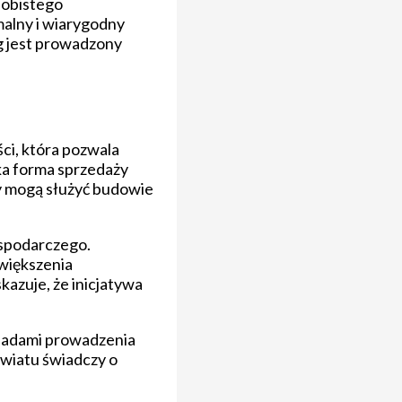
sobistego
malny i wiarygodny
rg jest prowadzony
ci, która pozwala
ka forma sprzedaży
cy mogą służyć budowie
ospodarczego.
zwiększenia
azuje, że inicjatywa
asadami prowadzenia
owiatu świadczy o