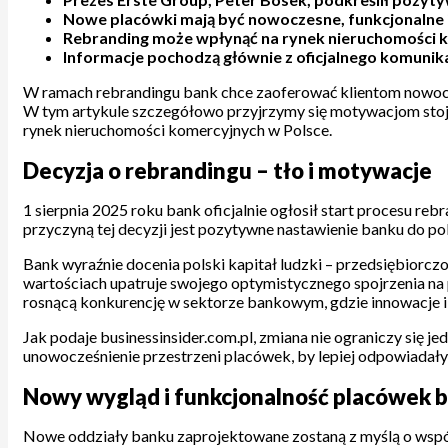
Nowe placówki mają być nowoczesne, funkcjonalne i
Rebranding może wpłynąć na rynek nieruchomości k
Informacje pochodzą głównie z oficjalnego komunikat
W ramach rebrandingu bank chce zaoferować klientom nowoczes
W tym artykule szczegółowo przyjrzymy się motywacjom stoj
rynek nieruchomości komercyjnych w Polsce.
Decyzja o rebrandingu – tło i motywacje
1 sierpnia 2025 roku bank oficjalnie ogłosił start procesu re
przyczyną tej decyzji jest pozytywne nastawienie banku do po
Bank wyraźnie docenia polski kapitał ludzki – przedsiębiorc
wartościach upatruje swojego optymistycznego spojrzenia na p
rosnącą konkurencję w sektorze bankowym, gdzie innowacje i j
Jak podaje businessinsider.com.pl, zmiana nie ograniczy się j
unowocześnienie przestrzeni placówek, by lepiej odpowiada
Nowy wygląd i funkcjonalność placówek
Nowe oddziały banku zaprojektowane zostaną z myślą o współ