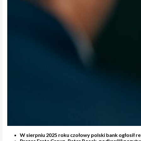
W sierpniu 2025 roku czołowy polski bank ogłosił r
Prezes Erste Group, Peter Bosek, podkreślił pozytyw