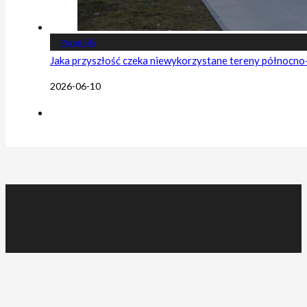
Poradniki
Jaka przyszłość czeka niewykorzystane tereny północn
2026-06-10