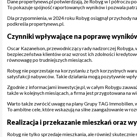
Dane propertynews.pl potwierdzają, że Robyg w I półroczu po
To pokazuje spójność raportowanych wyników i pozwala patrze
Dla przypomnienia, w 2024 roku Robyg osiągnął przychody na po
podkreśla propertynews.pl.
Czynniki wpływające na poprawę wyników 
Oscar Kazanelson, przewodniczący rady nadzorczej Robyga, w
bezpieczeństwa klientów oraz wzrost ich zdolności kredytow
równowagę po trudniejszych miesiącach.
Robyg nie poprzestaje na korzystaniu z tych korzystnych warun
satysfakcji nabywców. Takie działania mogą pozytywnie wpływa
Zgodnie z informacjami inwestycje.pl, w całym Robygu zauważ
także w kolejnych miesiącach, a firma jest przygotowana na w
Warto także zwrócić uwagę na plany Grupy TAG Immobilien, w
To ambitne cele, które wskazują na silne zaangażowanie w rozw
Realizacja i przekazanie mieszkań oraz w
Robyg nie tylko sprzedaje mieszkania, ale również skutecznie 