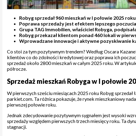
Robyg sprzedał 960 mieszkań w I połowie 2025 roku,
Poprawa sprzedaży jest efektem lepszego poczucia 
Grupa TAG Immobilien, właściciel Robyga, podpisał
Robyg przekazał klientom ponad 460 lokali w pierws
Wprowadzane innowacje i aktywne pozyskiwanie kapi
Co stoi za tym pozytywnym trendem? Według Oscara Kazanels
klientów co do zdolności kredytowej oraz poprawa ich poczuc
sprzedaż około 2800 mieszkań w całym 2025 roku. W artykul
półrocze.
Sprzedaż mieszkań Robyga w I połowie 20
W pierwszych sześciu miesiącach 2025 roku Robyg sprzedał ł
parkiet.com. Ta różnica pokazuje, że rynek mieszkaniowy na
pierwszej połowie roku.
Jednak zdecydowanie pozytywnym sygnałem jest wysoki wzro
sprzedaży względem pierwszych trzech miesięcy roku. Ta dyn
stagnacji.