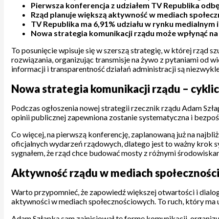
Pierwsza konferencja z udziałem TV Republika odbę
Rząd planuje większą aktywność w mediach społeczno
TV Republika ma 6,91% udziału w rynku medialnym i 
Nowa strategia komunikacji rządu może wpłynąć na t
To posunięcie wpisuje się w szerszą strategię, w której rząd
rozwiązania, organizując transmisje na żywo z pytaniami od 
informacji i transparentność działań administracji są niezwykl
Nowa strategia komunikacji rządu – cykl
Podczas ogłoszenia nowej strategii rzecznik rządu Adam Szłap
opinii publicznej zapewniona zostanie systematyczna i bezpośr
Co więcej, na pierwszą konferencję, zaplanowaną już na najbl
oficjalnych wydarzeń rządowych, dlatego jest to ważny krok s
sygnałem, że rząd chce budować mosty z różnymi środowiskami
Aktywność rządu w mediach społecznościo
Warto przypomnieć, że zapowiedź większej otwartości i dialog
aktywności w mediach społecznościowych. To ruch, który ma u
Adam Szłapka sam zainicjował tę formę komunikacji, organizu