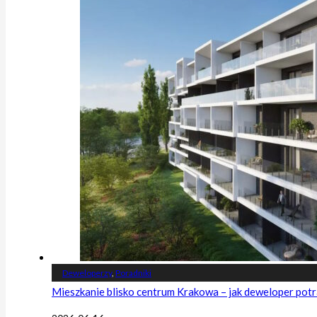
Deweloperzy
,
Poradniki
Mieszkanie blisko centrum Krakowa – jak deweloper potr