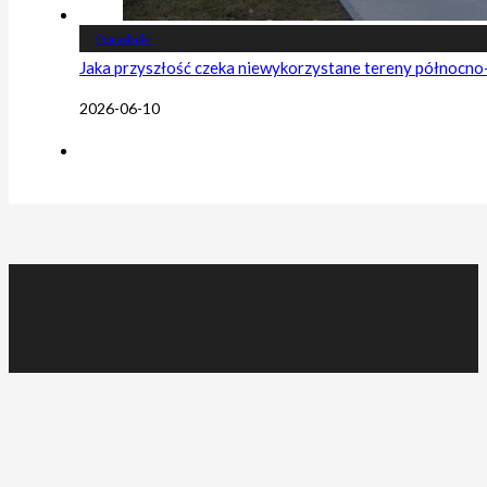
Poradniki
Jaka przyszłość czeka niewykorzystane tereny północn
2026-06-10