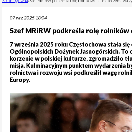
Strona główna
/
Szef MRiRW podkreśla rolę rolników dla bezpieczeństwa ż
07 wrz 2025 18:04
Szef MRiRW podkreśla rolę rolników 
7 września 2025 roku Częstochowa stała się c
Ogólnopolskich Dożynek Jasnogórskich. To c
korzenie w polskiej kulturze, zgromadziło tłu
misja. Kulminacyjnym punktem wydarzenia był
rolnictwa i rozwoju wsi podkreślił wagę roln
Europy.