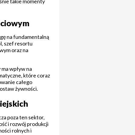
aśnie takie momenty
ościowym
wagę na fundamentalną
, szef resortu
owym oraz na
ry ma wpływ na
matyczne, które coraz
nowanie całego
 dostaw żywności.
iejskich
za poza ten sektor,
ść i rozwój produkcji
ości rolnych i