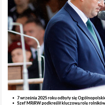
7 września 2025 roku odbyły się Ogólnopolskie
Szef MRiRW podkreślił kluczową rolę rolników