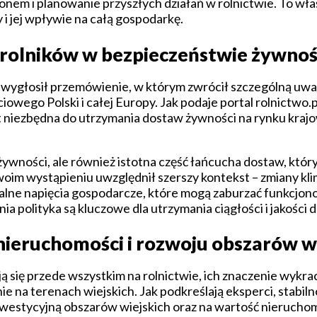
onem i planowanie przyszłych działań w rolnictwie. To wł
y i jej wpływie na całą gospodarkę.
 rolników w bezpieczeństwie żywn
si wygłosił przemówienie, w którym zwrócił szczególną u
wego Polski i całej Europy. Jak podaje portal rolnictwo.pl
jest niezbędna do utrzymania dostaw żywności na rynku kraj
i żywności, ale również istotna część łańcucha dostaw, któ
oim wystąpieniu uwzględnił szerszy kontekst – zmiany kli
lobalne napięcia gospodarcze, które mogą zaburzać funkcjo
a polityka są kluczowe dla utrzymania ciągłości i jakości
nieruchomości i rozwoju obszarów w
się przede wszystkim na rolnictwie, ich znaczenie wykrac
 na terenach wiejskich. Jak podkreślają eksperci, stabilno
inwestycyjną obszarów wiejskich oraz na wartość nieruchom