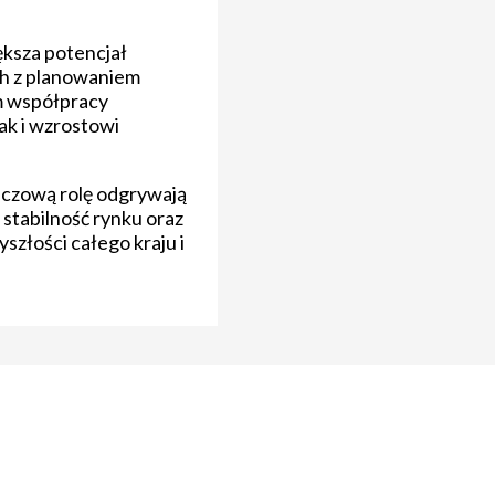
ększa potencjał
ych z planowaniem
m współpracy
ak i wzrostowi
kluczową rolę odgrywają
stabilność rynku oraz
szłości całego kraju i