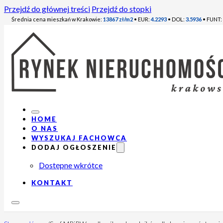
Przejdź do głównej treści
Przejdź do stopki
Średnia cena mieszkań w Krakowie:
13867 zł/m2
• EUR:
4.2293
• DOL:
3.5936
• FUNT:
HOME
O NAS
WYSZUKAJ FACHOWCA
DODAJ OGŁOSZENIE
Dostępne wkrótce
KONTAKT