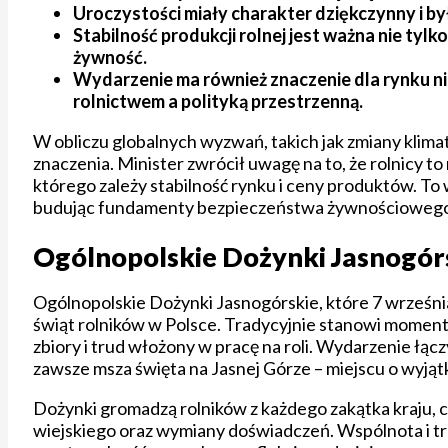
Uroczystości miały charakter dziękczynny i by
Stabilność produkcji rolnej jest ważna nie tyl
żywność.
Wydarzenie ma również znaczenie dla rynku ni
rolnictwem a polityką przestrzenną.
W obliczu globalnych wyzwań, takich jak zmiany klimat
znaczenia. Minister zwrócił uwagę na to, że rolnicy t
którego zależy stabilność rynku i ceny produktów. To w
budując fundamenty bezpieczeństwa żywnościowego 
Ogólnopolskie Dożynki Jasnogórs
Ogólnopolskie Dożynki Jasnogórskie, które 7 wrześni
świąt rolników w Polsce. Tradycyjnie stanowi moment
zbiory i trud włożony w pracę na roli. Wydarzenie łą
zawsze msza święta na Jasnej Górze – miejscu o wyją
Dożynki gromadzą rolników z każdego zakątka kraju, co
wiejskiego oraz wymiany doświadczeń. Wspólnota i trad