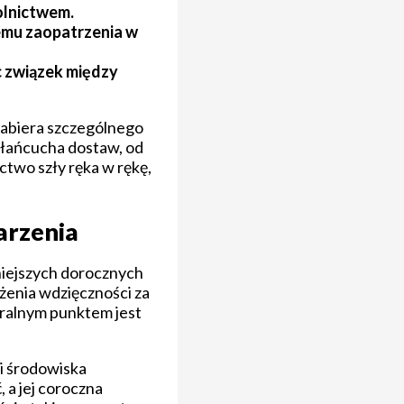
olnictwem.
temu zaopatrzenia w
c związek między
 nabiera szczególnego
t łańcucha dostaw, od
ctwo szły ręka w rękę,
arzenia
niejszych dorocznych
żenia wdzięczności za
tralnym punktem jest
ji środowiska
 a jej coroczna