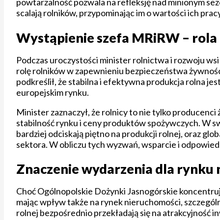
powtarzalność pozwala na refleksję nad minionym sez
scalają rolników, przypominając im o wartości ich prac
Wystąpienie szefa MRiRW – rola
Podczas uroczystości minister rolnictwa i rozwoju w
rolę rolników w zapewnieniu bezpieczeństwa żywnościo
podkreślił, że stabilna i efektywna produkcja rolna 
europejskim rynku.
Minister zaznaczył, że rolnicy to nie tylko producenc
stabilność rynku i ceny produktów spożywczych. W sw
bardziej odciskają piętno na produkcji rolnej, oraz g
sektora. W obliczu tych wyzwań, wsparcie i odpowiedni
Znaczenie wydarzenia dla rynku 
Choć Ogólnopolskie Dożynki Jasnogórskie koncentrują 
mając wpływ także na rynek nieruchomości, szczególnie
rolnej bezpośrednio przekładają się na atrakcyjność 