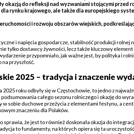
ły okazją do refleksji nad wyzwaniami stojącymi przed r
ko dla rynku krajowego, ale także dla europejskiego sys
eruchomości i rozwoju obszarów wiejskich, podkreślają
yczne i napięcia gospodarcze, stabilność produkcji rolnej
o nie tylko dostawcy żywności, lecz także kluczowy elemen
ydarzenie przypomniało, jak ważne jest, by polityka i rolni
na przyszłość.
kie 2025 – tradycja i znaczenie wyd
a 2025 roku odbyły się w Częstochowie, to jedno z najważ
 podsumowania całego sezonu rolniczego i okazję do wyra
czy w sobie duchowe przeżycia z elementami festynu, a cen
tkowym znaczeniu dla Polaków.
 sprawia, że jest to również doskonała okazja do integrac
ycja to fundamenty, na których opiera się ta uroczystość,