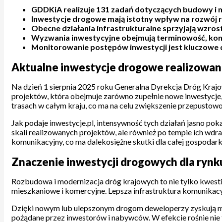
GDDKiA realizuje 131 zadań dotyczących budowy i mo
Inwestycje drogowe mają istotny wpływ na rozwój ry
Obecne działania infrastrukturalne sprzyjają wzros
Wyzwania inwestycyjne obejmują terminowość, kont
Monitorowanie postępów inwestycji jest kluczowe 
Aktualne inwestycje drogowe realizowa
Na dzień 1 sierpnia 2025 roku Generalna Dyrekcja Dróg Krajo
projektów, która obejmuje zarówno zupełnie nowe inwestycje, j
trasach w całym kraju, co ma na celu zwiększenie przepusto
Jak podaje inwestycje.pl, intensywność tych działań jasno pok
skali realizowanych projektów, ale również po tempie ich wd
komunikacyjny, co ma dalekosiężne skutki dla całej gospodark
Znaczenie inwestycji drogowych dla rynk
Rozbudowa i modernizacja dróg krajowych to nie tylko kwesti
mieszkaniowe i komercyjne. Lepsza infrastruktura komunikac
Dzięki nowym lub ulepszonym drogom deweloperzy zyskują możl
pożądane przez inwestorów i nabywców. W efekcie rośnie nie t