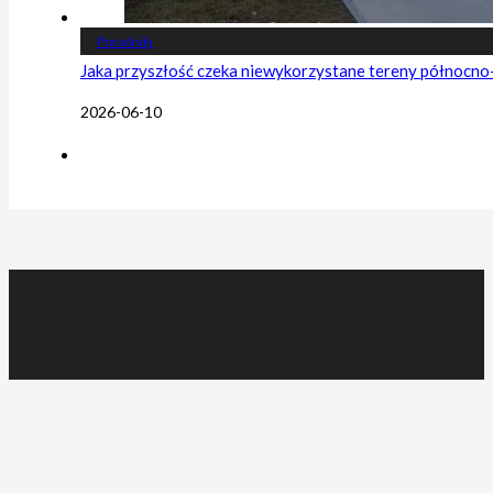
Poradniki
Jaka przyszłość czeka niewykorzystane tereny północn
2026-06-10