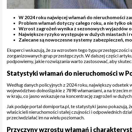
W 2024 roku najwięcej włamań do nieruchomości za
Problem włamań dotyczy całego roku, a nie tylko o
Wzrost zagrożeń wynika z sezonowych wyjazdów or
Największe ryzyko występuje w dużych miastach i 
Zalecane są nowoczesne systemy zabezpieczeń, moni
Eksperci wskazują, że za wzrostem tego typu przestępczości 
zorganizowanych grup przestępczych. W dalszej części artyk
podpowiemy, jakie rozwiązania warto zastosować, aby skutec
Statystyki włamań do nieruchomości w Po
Według danych policyjnych z 2024 roku, największy odsetek
województwo dolnośląskie z 7898 włamaniami, a na trzecim m
w kraju, co jasno wskazuje na koncentrację zagrożeń w dużyc
Jak podaje portal domiporta.pl, te statystyki jasno pokazują
właścicieli nieruchomości stałej czujności i odpowiednich dzi
przeciwdziałać im na wielu poziomach.
Przyczyny wzrostu włamań i charakterys