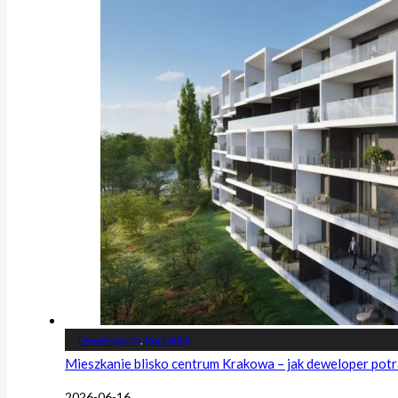
Deweloperzy
,
Poradniki
Mieszkanie blisko centrum Krakowa – jak deweloper potr
2026-06-16