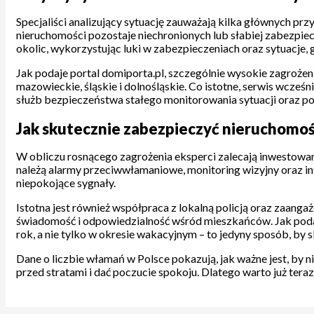
Specjaliści analizujący sytuację zauważają kilka głównych p
nieruchomości pozostaje niechronionych lub słabiej zabezpiec
okolic, wykorzystując luki w zabezpieczeniach oraz sytuacje, 
Jak podaje portal domiporta.pl, szczególnie wysokie zagrożen
mazowieckie, śląskie i dolnośląskie. Co istotne, serwis wcześ
służb bezpieczeństwa stałego monitorowania sytuacji oraz 
Jak skutecznie zabezpieczyć nieruchomo
W obliczu rosnącego zagrożenia eksperci zalecają inwestowa
należą alarmy przeciwwłamaniowe, monitoring wizyjny oraz in
niepokojące sygnały.
Istotna jest również współpraca z lokalną policją oraz zaanga
świadomość i odpowiedzialność wśród mieszkańców. Jak podaje
rok, a nie tylko w okresie wakacyjnym – to jedyny sposób, by
Dane o liczbie włamań w Polsce pokazują, jak ważne jest, by
przed stratami i dać poczucie spokoju. Dlatego warto już teraz