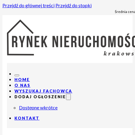
Przejdź do głównej treści
Przejdź do stopki
Średnia cena
HOME
O NAS
WYSZUKAJ FACHOWCA
DODAJ OGŁOSZENIE
Dostępne wkrótce
KONTAKT